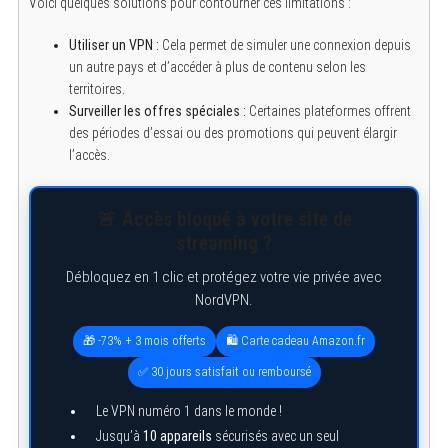
Voici quelques solutions pour contourner ces limitations :
Utiliser un VPN :
Cela permet de simuler une connexion depuis
un autre pays et d’accéder à plus de contenu selon les
territoires.
Surveiller les offres spéciales :
Certaines plateformes offrent
des périodes d’essai ou des promotions qui peuvent élargir
l’accès.
🚨 Accès bloqué à votre site de
streaming ?
Débloquez en 1 clic et protégez votre vie privée avec
NordVPN.
🎁 -73% + 3 mois offerts
🛍️ Carte cadeau Amazon.fr
✅ 30 jours satisfait ou remboursé
Le VPN numéro 1 dans le monde !
Jusqu’à
10 appareils
sécurisés avec un seul