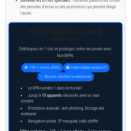
Surveiller les offres spéciales :
Certaines plateformes offrent
des périodes d’essai ou des promotions qui peuvent élargir
l’accès.
🚨 Accès bloqué à votre site de
streaming ?
Débloquez en 1 clic et protégez votre vie privée avec
NordVPN.
🎁 -73% + 3 mois offerts
🛍️ Carte cadeau Amazon.fr
✅ 30 jours satisfait ou remboursé
Le VPN numéro 1 dans le monde !
Jusqu’à
10 appareils
sécurisés avec un seul
compte
Protection avancée : anti-phishing, blocage des
malwares
Navigation privée : IP masquée, trafic chiffré