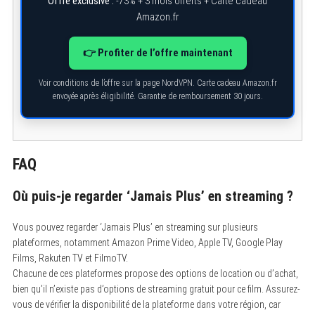
Offre exclusive :
-73% + 3 mois offerts + Carte cadeau
Amazon.fr
👉 Profiter de l’offre maintenant
Voir conditions de l’offre sur la page NordVPN. Carte cadeau Amazon.fr
envoyée après éligibilité. Garantie de remboursement 30 jours.
FAQ
Où puis-je regarder ‘Jamais Plus’ en streaming ?
Vous pouvez regarder ‘Jamais Plus’ en streaming sur plusieurs
plateformes, notamment Amazon Prime Video, Apple TV, Google Play
Films, Rakuten TV et FilmoTV.
Chacune de ces plateformes propose des options de location ou d’achat,
bien qu’il n’existe pas d’options de streaming gratuit pour ce film. Assurez-
vous de vérifier la disponibilité de la plateforme dans votre région, car