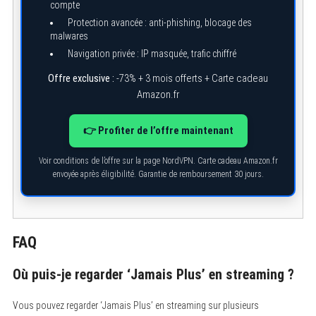
compte
Protection avancée : anti-phishing, blocage des
malwares
Navigation privée : IP masquée, trafic chiffré
Offre exclusive :
-73% + 3 mois offerts + Carte cadeau
Amazon.fr
👉 Profiter de l’offre maintenant
Voir conditions de l’offre sur la page NordVPN. Carte cadeau Amazon.fr
envoyée après éligibilité. Garantie de remboursement 30 jours.
FAQ
Où puis-je regarder ‘Jamais Plus’ en streaming ?
Vous pouvez regarder ‘Jamais Plus’ en streaming sur plusieurs