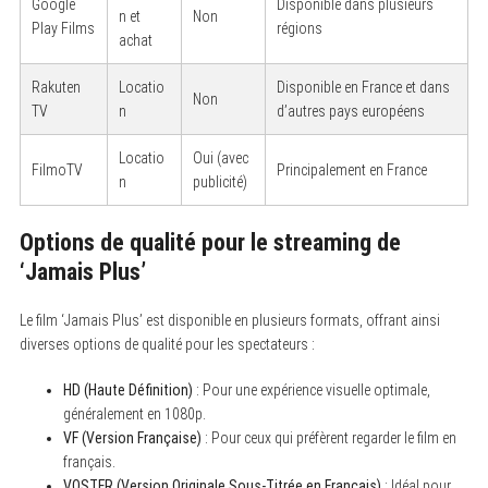
Google
Disponible dans plusieurs
n et
Non
Play Films
régions
achat
Rakuten
Locatio
Disponible en France et dans
Non
TV
n
d’autres pays européens
Locatio
Oui (avec
FilmoTV
Principalement en France
n
publicité)
Options de qualité pour le streaming de
‘Jamais Plus’
Le film ‘Jamais Plus’ est disponible en plusieurs formats, offrant ainsi
diverses options de qualité pour les spectateurs :
HD (Haute Définition)
: Pour une expérience visuelle optimale,
généralement en 1080p.
VF (Version Française)
: Pour ceux qui préfèrent regarder le film en
français.
VOSTFR (Version Originale Sous-Titrée en Français)
: Idéal pour