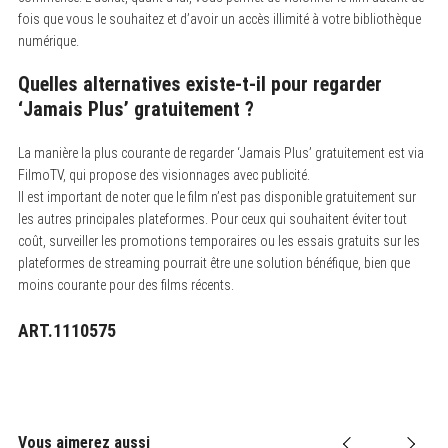
fois que vous le souhaitez et d’avoir un accès illimité à votre bibliothèque
numérique.
Quelles alternatives existe-t-il pour regarder
‘Jamais Plus’ gratuitement ?
La manière la plus courante de regarder ‘Jamais Plus’ gratuitement est via
FilmoTV, qui propose des visionnages avec publicité.
Il est important de noter que le film n’est pas disponible gratuitement sur
les autres principales plateformes. Pour ceux qui souhaitent éviter tout
coût, surveiller les promotions temporaires ou les essais gratuits sur les
plateformes de streaming pourrait être une solution bénéfique, bien que
moins courante pour des films récents.
S
e
ART.1110575
a
r
c
h
f
o
r
Vous aimerez aussi
: