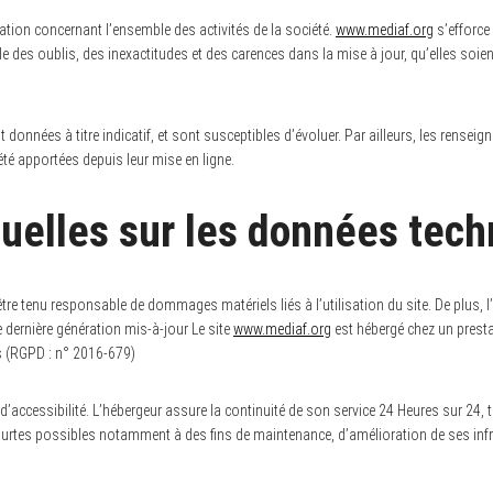
ation concernant l’ensemble des activités de la société.
www.mediaf.org
s’efforce 
e des oublis, des inexactitudes et des carences dans la mise à jour, qu’elles soient
 données à titre indicatif, et sont susceptibles d’évoluer. Par ailleurs, les renseig
té apportées depuis leur mise en ligne.
tuelles sur les données tech
 être tenu responsable de dommages matériels liés à l’utilisation du site. De plus, l
e dernière génération mis-à-jour Le site
www.mediaf.org
est hébergé chez un presta
s (RGPD : n° 2016-679)
 d’accessibilité. L’hébergeur assure la continuité de son service 24 Heures sur 24, 
ourtes possibles notamment à des fins de maintenance, d’amélioration de ses infras