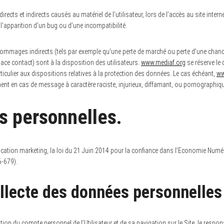
ts et indirects causés au matériel de l’utilisateur, lors de l’accès au site intern
l’apparition d’un bug ou d’une incompatibilité.
mmages indirects (tels par exemple qu’une perte de marché ou perte d’une chance)
ace contact) sont à la disposition des utilisateurs.
www.mediaf.org
se réserve le
rticulier aux dispositions relatives à la protection des données. Le cas échéant,
ww
ment en cas de message à caractère raciste, injurieux, diffamant, ou pornographique
s personnelles.
ation marketing, la loi du 21 Juin 2014 pour la confiance dans l’Economie Numéri
6-679).
llecte des données personnelles
ion du compte personnel de l’Utilisateur et de sa navigation sur le Site, le resp