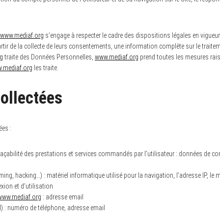
www.mediaf.org
s’engage à respecter le cadre des dispositions légales en vigueur. 
artir de la collecte de leurs consentements, une information complète sur le traite
g
traite des Données Personnelles,
www.mediaf.org
prend toutes les mesures raiso
.mediaf.org
les traite.
collectées
ées :
 traçabilité des prestations et services commandés par l’utilisateur : données de con
ming, hacking…) : matériel informatique utilisé pour la navigation, l’adresse IP, le
xion et d’utilisation
www.mediaf.org
: adresse email
: numéro de téléphone, adresse email