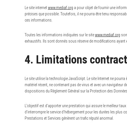
Le site internet
www.mediaf.org
a pour objet de fournir une inform
précises que possible. Toutefois, il ne pourra être tenu responsabl
ces informations.
S
e
Toutes les informations indiquées sur le site
www.mediaf.org
sont
a
exhaustifs. Ils sont donnés sous réserve de modifications ayant é
r
c
h
f
4. Limitations contrac
o
r
:
Le site utilise la technologie JavaScript. Le site Internet ne pourra
matériel récent, ne contenant pas de virus et avec un navigateur d
dispositions du Règlement Général sur la Protection des Donnée
L’objectif est d’apporter une prestation qui assure le meilleur taux
d’interrompre le service d’hébergement pour les durées les plus c
Prestations et Services génèrent un trafic réputé anormal.