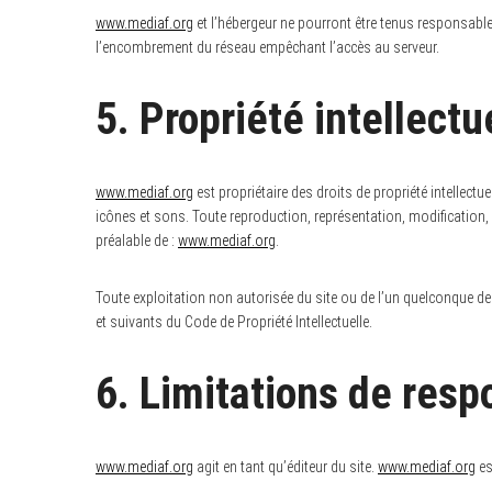
www.mediaf.org
et l’hébergeur ne pourront être tenus responsabl
l’encombrement du réseau empêchant l’accès au serveur.
5. Propriété intellectu
www.mediaf.org
est propriétaire des droits de propriété intellect
icônes et sons. Toute reproduction, représentation, modification, p
préalable de :
www.mediaf.org
.
Toute exploitation non autorisée du site ou de l’un quelconque d
et suivants du Code de Propriété Intellectuelle.
6. Limitations de resp
www.mediaf.org
agit en tant qu’éditeur du site.
www.mediaf.org
es