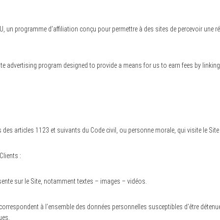
n programme d’affiliation conçu pour permettre à des sites de percevoir une rém
te advertising program designed to provide a means for us to earn fees by linking
s articles 1123 et suivants du Code civil, ou personne morale, qui visite le Site
lients :
ente sur le Site, notamment textes – images – vidéos.
correspondent à l’ensemble des données personnelles susceptibles d’être détenu
ues.