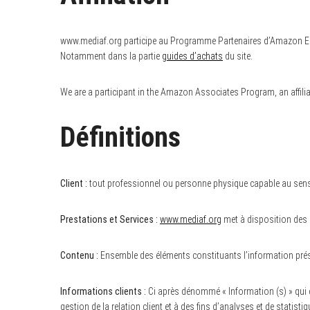
www.mediaf.org participe au Programme Partenaires d’Amazon EU, u
Notamment dans la partie
guides d’achats
du site.
We are a participant in the Amazon Associates Program, an affilia
Définitions
Client :
tout professionnel ou personne physique capable au sens de
Prestations et Services :
www.mediaf.org
met à disposition des C
Contenu :
Ensemble des éléments constituants l’information prés
Informations clients :
Ci après dénommé « Information (s) » qui 
gestion de la relation client et à des fins d’analyses et de statistiq