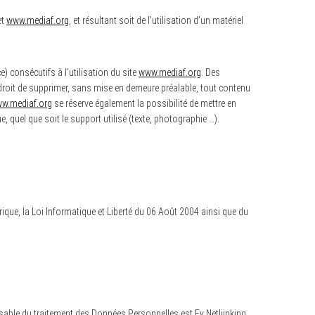
et
www.mediaf.org
, et résultant soit de l’utilisation d’un matériel
 consécutifs à l’utilisation du site
www.mediaf.org
. Des
 droit de supprimer, sans mise en demeure préalable, tout contenu
w.mediaf.org
se réserve également la possibilité de mettre en
, quel que soit le support utilisé (texte, photographie …).
que, la Loi Informatique et Liberté du 06 Août 2004 ainsi que du
onsable du traitement des Données Personnelles est Fy Netliinking