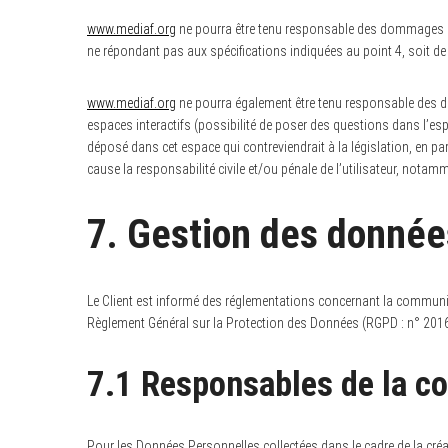
www.mediaf.org
ne pourra être tenu responsable des dommages direc
ne répondant pas aux spécifications indiquées au point 4, soit de 
www.mediaf.org
ne pourra également être tenu responsable des do
espaces interactifs (possibilité de poser des questions dans l’esp
déposé dans cet espace qui contreviendrait à la législation, en pa
cause la responsabilité civile et/ou pénale de l’utilisateur, notam
7. Gestion des donnée
Le Client est informé des réglementations concernant la communic
Règlement Général sur la Protection des Données (RGPD : n° 201
7.1 Responsables de la co
Pour les Données Personnelles collectées dans le cadre de la créat