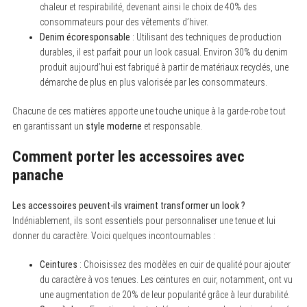
chaleur et respirabilité, devenant ainsi le choix de 40% des
consommateurs pour des vêtements d’hiver.
Denim écoresponsable
: Utilisant des techniques de production
durables, il est parfait pour un look casual. Environ 30% du denim
S
produit aujourd’hui est fabriqué à partir de matériaux recyclés, une
e
démarche de plus en plus valorisée par les consommateurs.
a
r
c
Chacune de ces matières apporte une touche unique à la garde-robe tout
h
en garantissant un
style moderne
et responsable.
f
o
r
Comment porter les accessoires avec
:
panache
Les accessoires peuvent-ils vraiment transformer un look ?
Indéniablement, ils sont essentiels pour personnaliser une tenue et lui
donner du caractère. Voici quelques incontournables :
Ceintures
: Choisissez des modèles en cuir de qualité pour ajouter
du caractère à vos tenues. Les ceintures en cuir, notamment, ont vu
une augmentation de 20% de leur popularité grâce à leur durabilité.