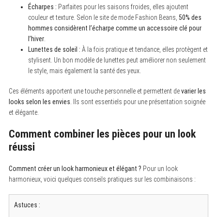
Écharpes :
Parfaites pour les saisons froides, elles ajoutent
r
c
couleur et texture. Selon le site de mode Fashion Beans,
50% des
h
hommes considèrent l’écharpe comme un accessoire clé pour
f
o
l’hiver
.
r
Lunettes de soleil :
À la fois pratique et tendance, elles protègent et
:
stylisent. Un bon modèle de lunettes peut améliorer non seulement
le style, mais également la santé des yeux.
Ces éléments apportent une touche personnelle et permettent de
varier les
looks selon les envies
. Ils sont essentiels pour une présentation soignée
et élégante.
Comment combiner les pièces pour un look
réussi
Comment créer un look harmonieux et élégant ?
Pour un look
harmonieux, voici quelques conseils pratiques sur les combinaisons :
Astuces :