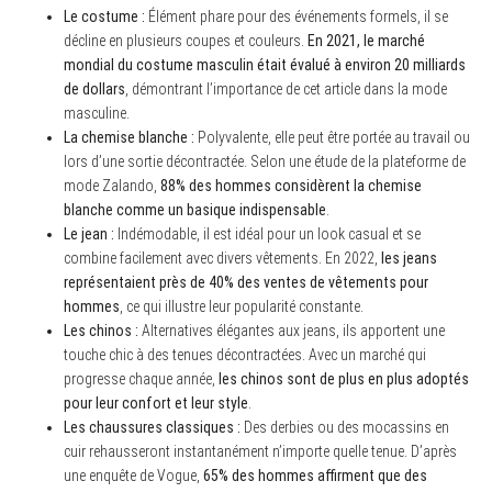
Le costume :
Élément phare pour des événements formels, il se
décline en plusieurs coupes et couleurs.
En 2021, le marché
mondial du costume masculin était évalué à environ 20 milliards
de dollars
, démontrant l’importance de cet article dans la mode
masculine.
La chemise blanche :
Polyvalente, elle peut être portée au travail ou
lors d’une sortie décontractée. Selon une étude de la plateforme de
mode Zalando,
88% des hommes considèrent la chemise
blanche comme un basique indispensable
.
Le jean :
Indémodable, il est idéal pour un look casual et se
combine facilement avec divers vêtements. En 2022,
les jeans
représentaient près de 40% des ventes de vêtements pour
hommes
, ce qui illustre leur popularité constante.
Les chinos :
Alternatives élégantes aux jeans, ils apportent une
touche chic à des tenues décontractées. Avec un marché qui
progresse chaque année,
les chinos sont de plus en plus adoptés
pour leur confort et leur style
.
Les chaussures classiques :
Des derbies ou des mocassins en
cuir rehausseront instantanément n’importe quelle tenue. D’après
une enquête de Vogue,
65% des hommes affirment que des