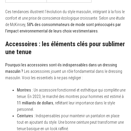
Ces tendances illustrent l’évolution du style masculin, intégrant à la fois le
confort et une prise de conscience écologique croissante. Selon une étude
de McKinsey,
58% des consommateurs de mode sont préoccupés par
l’impact environnemental de leurs choix vestimentaires
.
Accessoires : les éléments clés pour sublimer
une tenue
Pourquoi les accessoires sont-ils indispensables dans un dressing
masculin ?
Les accessoires jouent un rôle fondamental dans le dressing
masculin. Voici les essentiels à ne pas négliger :
Montres :
Un accessoire fonctionnel et esthétique qui complète une
tenue. En 2023, le marché des montres pour hommes est estimé à
11 milliards de dollars
, reflétant leur importance dans le style
personnel.
Ceintures :
Indispensables pour maintenir un pantalon en place
S
tout en ajoutant du style. Une bonne ceinture peut transformer une
e
tenue basique en un look raffiné.
a