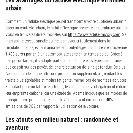
Les avantages du fatbike électrique en milieu
urbain
Comment un fatbike électrique peut-il transformer votre quotidien urbain ?
Dans un contexte urbain, le fatbike électrique présente de nombreux atouts.
Vous en trouverez divers modèles sur
https://www.fatbike-factory.com
. Sa
maniabilité exceptionnelle permet de naviguer facilement dans la
circulation dense, évitant ainsi les embouteillages qui coûtent en moyenne
1 400 euros par an
à un automobiliste parisien en temps perdu. Grâce à
ses pneus larges, il s’adapte parfaitement à différents types de surfaces,
que ce soit sur des pavés, de la terre battue ou de la neige fondue. De plus,
l’assistance électrique offre une propulsion supplémentaire, rendant les
trajets plus agréables et moins fatigants, même lors de montées abruptes.
En optant pour un fatbike électrique, les citadins peuvent également réduire
leur empreinte carbone, car une étude de l’Ademe indique que les modes de
transport non polluants, tels que le vélo, peuvent diminuer de
40%
les
émissions de CO2 par rapport à l’utilisation de la voiture.
Les atouts en milieu naturel : randonnée et
aventure