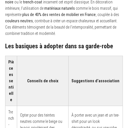
noire
ou le
trench-coat
incarnent cet esprit classique. En décoration
intérieure, l’utilisation de
matériaux naturels
comme le bois massif, qui
représente
plus de 40% des ventes de mobilier en France
, couplée à des
couleurs neutres
, contribue à créer un espace chaleureux et accueillant.
Ces éléments témoignent de la beauté de l’intemporalité, permettant de
combiner tradition et modernité.
Les basiques à adopter dans sa garde-robe
Piè
ce
es
se
Conseils de choix
Suggestions d’association
nti
ell
e
Tre
Opter pour des teintes
À porter avec un jean et un tee-
nch
neutres comme le beige ou
shirt pour un look
-
le noir, privilégiant des
décontracté, ou sur une robe