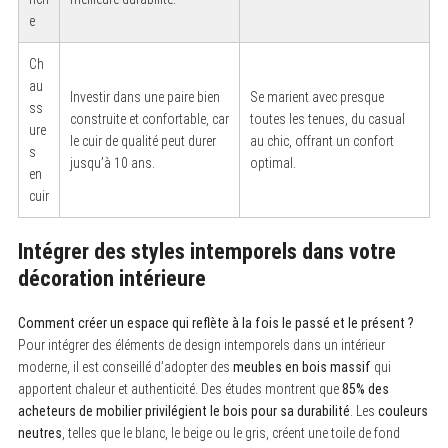
e
Ch
au
Investir dans une paire bien
Se marient avec presque
ss
construite et confortable, car
toutes les tenues, du casual
ure
le cuir de qualité peut durer
au chic, offrant un confort
s
jusqu’à 10 ans.
optimal.
en
cuir
S
e
Intégrer des styles intemporels dans votre
a
r
décoration intérieure
c
h
f
Comment créer un espace qui reflète à la fois le passé et le présent ?
o
Pour intégrer des éléments de design intemporels dans un intérieur
r
:
moderne, il est conseillé d’adopter des
meubles en bois massif
qui
apportent chaleur et authenticité. Des études montrent que
85% des
acheteurs de mobilier privilégient le bois pour sa durabilité
. Les
couleurs
neutres
, telles que le blanc, le beige ou le gris, créent une toile de fond