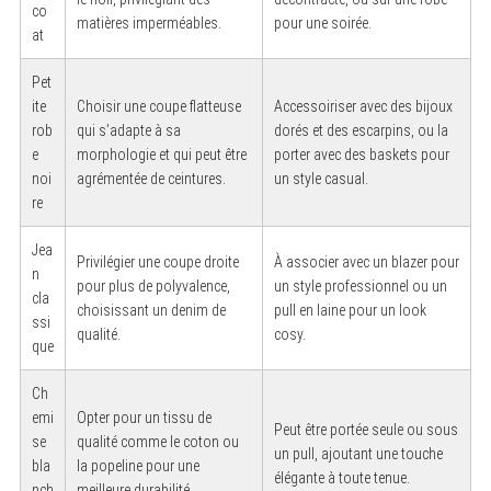
co
matières imperméables.
pour une soirée.
at
Pet
ite
Choisir une coupe flatteuse
Accessoiriser avec des bijoux
rob
qui s’adapte à sa
dorés et des escarpins, ou la
e
morphologie et qui peut être
porter avec des baskets pour
noi
agrémentée de ceintures.
un style casual.
re
Jea
Privilégier une coupe droite
À associer avec un blazer pour
n
pour plus de polyvalence,
un style professionnel ou un
cla
choisissant un denim de
pull en laine pour un look
ssi
qualité.
cosy.
que
Ch
emi
Opter pour un tissu de
Peut être portée seule ou sous
se
qualité comme le coton ou
un pull, ajoutant une touche
bla
la popeline pour une
élégante à toute tenue.
nch
meilleure durabilité.