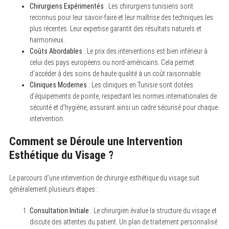
Chirurgiens Expérimentés
: Les chirurgiens tunisiens sont
reconnus pour leur savoir-faire et leur maîtrise des techniques les
plus récentes. Leur expertise garantit des résultats naturels et
harmonieux.
S
e
Coûts Abordables
: Le prix des interventions est bien inférieur à
a
celui des pays européens ou nord-américains. Cela permet
r
d’accéder à des soins de haute qualité à un coût raisonnable.
c
h
Cliniques Modernes
: Les cliniques en Tunisie sont dotées
f
d’équipements de pointe, respectant les normes internationales de
o
sécurité et d’hygiène, assurant ainsi un cadre sécurisé pour chaque
r
:
intervention.
Comment se Déroule une Intervention
Esthétique du Visage ?
Le parcours d’une intervention de chirurgie esthétique du visage suit
généralement plusieurs étapes :
Consultation Initiale
: Le chirurgien évalue la structure du visage et
discute des attentes du patient. Un plan de traitement personnalisé