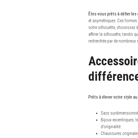
c
h
f
Êtes-vous prêts à défier les
o
et asymétriques. Ces formes i
r
votre silhouette, choisissez 
:
affiner la silhouette, tandis
recherchée par de nombreux s
Accessoire
différenc
Prêts à élever votre style au
Sacs surdimensionnés 
Bijoux excentriques, t
d’originalité.
Chaussures originales