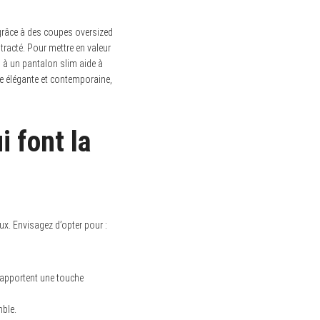
râce à des coupes oversized
racté. Pour mettre en valeur
d à un pantalon slim aide à
re élégante et contemporaine,
i font la
x. Envisagez d’opter pour :
i apportent une touche
mble.