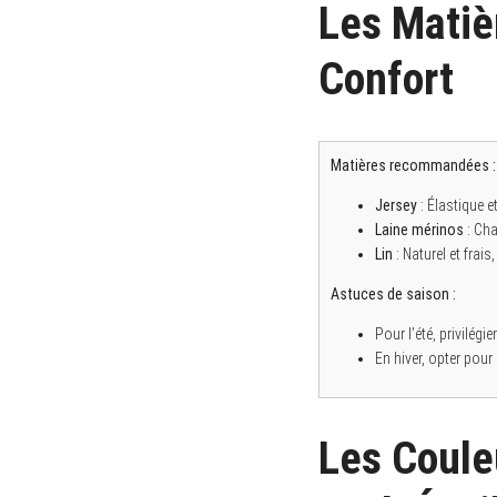
Les Matièr
Confort
Matières recommandées :
Jersey
: Élastique et
Laine mérinos
: Cha
Lin
: Naturel et frai
Astuces de saison :
Pour l’été, privilég
En hiver, opter pou
Les Coule