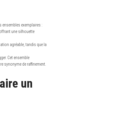
s ensembles exemplaires :
offrant une silhouette
sation agréable, tandis que la
gger. Cet ensemble
 être synonyme de raffinement.
aire un