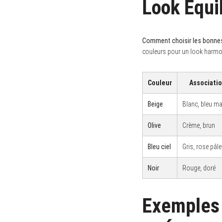
Look Équi
S
e
a
Comment choisir les bonnes
r
couleurs pour un look harmo
c
h
f
o
Couleur
Associati
r
:
Beige
Blanc, bleu ma
Olive
Crème, brun
Bleu ciel
Gris, rose pâle
Noir
Rouge, doré
Exemples 