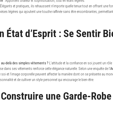
re
: Apportent chaleur et sophistication, tout en étant légères.
 Élégants et pratiques, ils rehaussent n’importe quelle tenue tout en offrant une fo
pièces légères qui ajoutent une touche raffinée sans être encombrantes, permetta
 État d’Esprit : Se Sentir B
le au-delà des simples vêtements ?
L’attitude et la confiance en soi jouent un rôle
’aise dans ses vêtements renforce cette élégance naturelle. Selon une enquête de l’
A
e soi et l’image corporelle peuvent affecter la manière dont on se présente au monde
rsonnalité et de cultiver un style personnel qui encourage le bien-être.
Construire une Garde-Robe