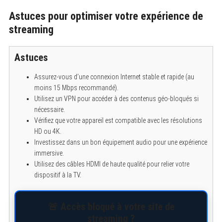
Astuces pour optimiser votre expérience de
streaming
S
e
Astuces
a
r
Assurez-vous d’une connexion Internet stable et rapide (au
c
h
moins 15 Mbps recommandé).
f
Utilisez un VPN pour accéder à des contenus géo-bloqués si
o
r
nécessaire.
:
Vérifiez que votre appareil est compatible avec les résolutions
HD ou 4K.
Investissez dans un bon équipement audio pour une expérience
immersive.
Utilisez des câbles HDMI de haute qualité pour relier votre
dispositif à la TV.
🚨 Accès bloqué à votre site de
streaming ?