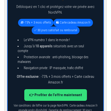
Débloquez en 1 clic et protégez votre vie privée avec
NordVPN.
🎁 -73% + 3 mois offerts
🛍️ Carte cadeau Amazon.fr
✅ 30 jours satisfait ou remboursé
Le VPN numéro 1 dans le monde !
Jusqu’à
10 appareils
sécurisés avec un seul
compte
Protection avancée : anti-phishing, blocage des
malwares
Navigation privée : IP masquée, trafic chiffré
Offre exclusive :
-73% + 3 mois offerts + Carte cadeau
Amazon.fr
👉 Profiter de l’offre maintenant
Voir conditions de l’offre sur la page NordVPN. Carte cadeau Amazon.fr
envoyée après éligibilité. Garantie de remboursement 30 jours.