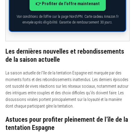
S
👉 Profiter de l’offre maintenant
e
a
Voir conditions de l’offre sur la page NordVPN. Carte cadeau Amazon.fr
r
c
envoyée après éligibilité. Garantie de remboursement 30 jours.
h
f
o
r
:
Les dernières nouvelles et rebondissements
de la saison actuelle
La saison actuelle de l’île de la tentation Espagne est marquée par des
moments forts et des rebondissements inattendus. Les derniers épisodes
ont suscité de vives réactions sur les réseaux sociaux, notamment autour
des intrigues entre couples et des choix difficiles qu’ils doivent faire. Les
discussions virales portent principalement sur la loyauté et la manière
dont chaque participant gère la tentation.
Astuces pour profiter pleinement de l’île de la
tentation Espagne