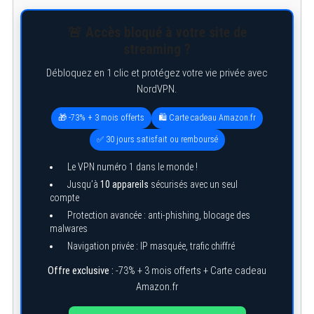
🚨 Accès bloqué à votre site de
streaming ?
Débloquez en 1 clic et protégez votre vie privée avec
NordVPN.
🎁 -73% + 3 mois offerts
🛍️ Carte cadeau Amazon.fr
✅ 30 jours satisfait ou remboursé
Le VPN numéro 1 dans le monde !
Jusqu’à
10 appareils
sécurisés avec un seul
compte
Protection avancée : anti-phishing, blocage des
malwares
Navigation privée : IP masquée, trafic chiffré
Offre exclusive :
-73% + 3 mois offerts + Carte cadeau
Amazon.fr