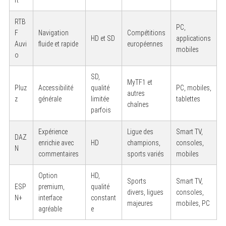
rt
RTB
PC,
F
Navigation
Compétitions
HD et SD
applications
Auvi
fluide et rapide
européennes
mobiles
o
SD,
MyTF1 et
Pluz
Accessibilité
qualité
PC, mobiles,
autres
z
générale
limitée
tablettes
chaînes
parfois
Expérience
Ligue des
Smart TV,
DAZ
enrichie avec
HD
champions,
consoles,
N
commentaires
sports variés
mobiles
Option
HD,
Sports
Smart TV,
ESP
premium,
qualité
divers, ligues
consoles,
N+
interface
constant
majeures
mobiles, PC
agréable
e
S