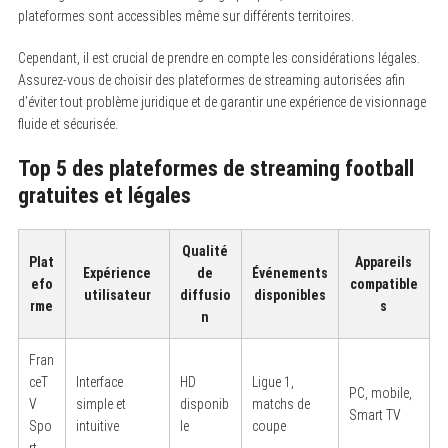
plateformes sont accessibles même sur différents territoires.
Cependant, il est crucial de prendre en compte les considérations légales.
Assurez-vous de choisir des plateformes de streaming autorisées afin
d’éviter tout problème juridique et de garantir une expérience de visionnage
fluide et sécurisée.
Top 5 des plateformes de streaming football
gratuites et légales
Qualité
Plat
Appareils
Expérience
de
Événements
efo
compatible
utilisateur
diffusio
disponibles
rme
s
n
Fran
ceT
Interface
HD
Ligue 1,
PC, mobile,
V
simple et
disponib
matchs de
Smart TV
Spo
intuitive
le
coupe