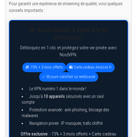
Pour garantir une expérience de streaming de qualité, voici quelques
conseils importants :
🚨 Accès bloqué à votre site de
streaming ?
Débloquez en 1 clic et protégez votre vie privée avec
NordVPN.
🎁 -73% + 3 mois offerts
🛍️ Carte cadeau Amazon.fr
✅ 30 jours satisfait ou remboursé
Le VPN numéro 1 dans le monde !
Jusqu’à
10 appareils
sécurisés avec un seul
compte
Protection avancée : anti-phishing, blocage des
malwares
Navigation privée : IP masquée, trafic chiffré
Offre exclusive :
-73% + 3 mois offerts + Carte cadeau