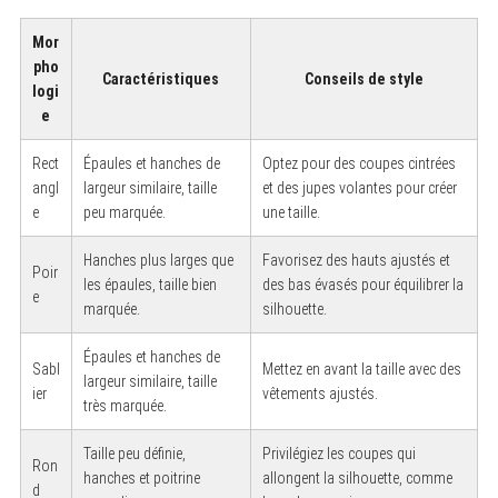
Mor
pho
Caractéristiques
Conseils de style
logi
e
Rect
Épaules et hanches de
Optez pour des coupes cintrées
angl
largeur similaire, taille
et des jupes volantes pour créer
e
peu marquée.
une taille.
Hanches plus larges que
Favorisez des hauts ajustés et
Poir
les épaules, taille bien
des bas évasés pour équilibrer la
e
marquée.
silhouette.
Épaules et hanches de
Sabl
Mettez en avant la taille avec des
largeur similaire, taille
ier
vêtements ajustés.
très marquée.
Taille peu définie,
Privilégiez les coupes qui
Ron
hanches et poitrine
allongent la silhouette, comme
d