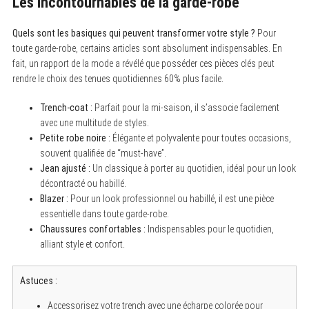
Les incontournables de la garde-robe
Quels sont les basiques qui peuvent transformer votre style ?
Pour
toute garde-robe, certains articles sont absolument indispensables. En
fait, un rapport de la mode a révélé que posséder ces pièces clés peut
rendre le choix des tenues quotidiennes 60% plus facile.
Trench-coat :
Parfait pour la mi-saison, il s’associe facilement
avec une multitude de styles.
Petite robe noire :
Élégante et polyvalente pour toutes occasions,
souvent qualifiée de “must-have”.
Jean ajusté :
Un classique à porter au quotidien, idéal pour un look
décontracté ou habillé.
Blazer :
Pour un look professionnel ou habillé, il est une pièce
essentielle dans toute garde-robe.
Chaussures confortables :
Indispensables pour le quotidien,
alliant style et confort.
Astuces :
S
e
Accessorisez votre trench avec une écharpe colorée pour