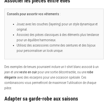
Associer les pièces entre elles
e
a
r
c
Conseils pour assortir vos vêtements :
h
f
Jouez avec les couches (layering) pour un style dynamique et
o
r
original.
:
Associez des pièces classiques à des éléments plus tendance
pour un équilibre harmonieux.
Utilisez des accessoires comme des ceintures et des bijoux
pour personnaliser un look unique.
Des exemples de tenues pourraient inclure un t-shirt blanc associé à un
jean et une
veste en cuir
pour une sortie décontractée, ou une
robe
élégante
avec des escarpins pour une occasion spéciale. Ces
combinaisons vous permettront de maximiser l’utilisation de chaque
pièce.
Adapter sa garde-robe aux saisons