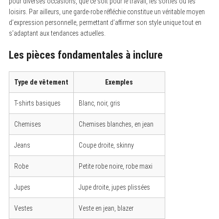
pour diverses occasions, que ce soit pour le travail, les sorties ou les
loisirs. Par ailleurs, une garde-robe réfléchie constitue un véritable moyen
d’expression personnelle, permettant d’affirmer son style unique tout en
s’adaptant aux tendances actuelles.
Les pièces fondamentales à inclure
Type de vêtement
Exemples
T-shirts basiques
Blanc, noir, gris
Chemises
Chemises blanches, en jean
Jeans
Coupe droite, skinny
Robe
Petite robe noire, robe maxi
Jupes
Jupe droite, jupes plissées
Vestes
Veste en jean, blazer