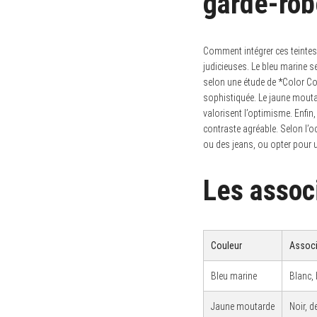
garde-rob
Comment intégrer ces teintes 
judicieuses. Le bleu marine 
selon une étude de *Color C
sophistiquée. Le jaune moutar
valorisent l’optimisme. Enfin,
contraste agréable. Selon l’
ou des jeans, ou opter pour u
Les associ
Couleur
Assoc
S
e
Bleu marine
Blanc,
a
r
c
Jaune moutarde
Noir, d
h