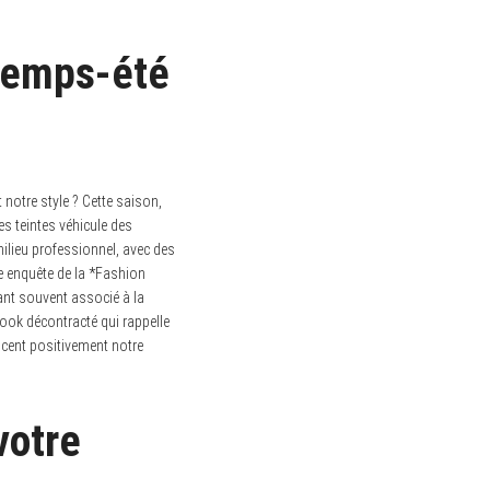
ntemps-été
notre style ? Cette saison,
es teintes véhicule des
milieu professionnel, avec des
e enquête de la *Fashion
tant souvent associé à la
 look décontracté qui rappelle
ncent positivement notre
votre