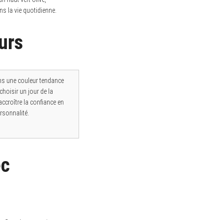
s la vie quotidienne.
urs
ns une couleur tendance
choisir un jour de la
ccroître la confiance en
rsonnalité.
ec