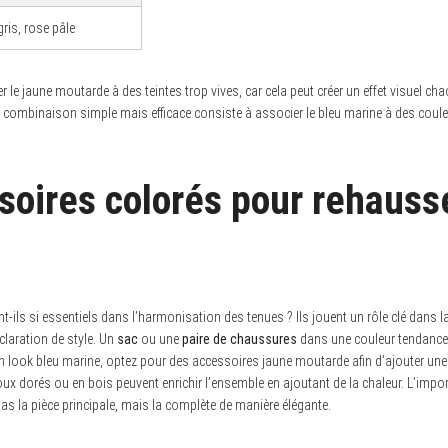
gris, rose pâle
ier le jaune moutarde à des teintes trop vives, car cela peut créer un effet visuel cha
e combinaison simple mais efficace consiste à associer le bleu marine à des coul
soires colorés pour rehauss
-ils si essentiels dans l’harmonisation des tenues ? Ils jouent un rôle clé dans 
claration de style. Un
sac
ou une
paire de chaussures
dans une couleur tendance
look bleu marine, optez pour des accessoires jaune moutarde afin d’ajouter une 
joux dorés ou en bois peuvent enrichir l’ensemble en ajoutant de la chaleur. L’import
as la pièce principale, mais la complète de manière élégante.