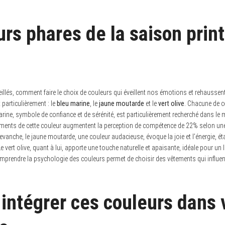
urs phares de la saison pri
llés, comment faire le choix de couleurs qui éveillent nos émotions et rehaussent 
particulièrement : le
bleu marine
, le
jaune moutarde
et le
vert olive
. Chacune de c
ine, symbole de confiance et de sérénité, est particulièrement recherché dans le 
ements de cette couleur augmentent la perception de compétence de 22% selon un
revanche, le jaune moutarde, une couleur audacieuse, évoque la joie et l’énergie, é
Le vert olive, quant à lui, apporte une touche naturelle et apaisante, idéale pour un
omprendre la psychologie des couleurs permet de choisir des vêtements qui influe
ntégrer ces couleurs dans 