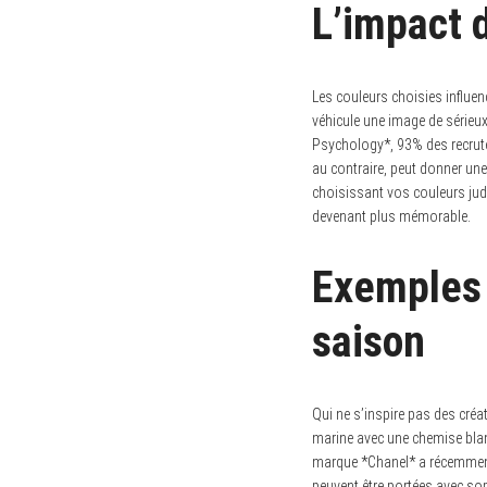
L’impact 
Les couleurs choisies influen
véhicule une image de sérieux
Psychology*, 93% des recrute
au contraire, peut donner une 
choisissant vos couleurs jud
devenant plus mémorable.
Exemples 
saison
Qui ne s’inspire pas des créa
marine avec une chemise blanc
marque *Chanel* a récemment
peuvent être portées avec sop