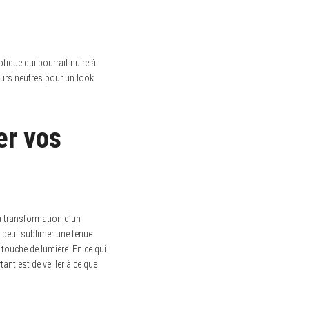
otique qui pourrait nuire à
eurs neutres pour un look
er vos
la transformation d’un
 peut sublimer une tenue
touche de lumière. En ce qui
ant est de veiller à ce que