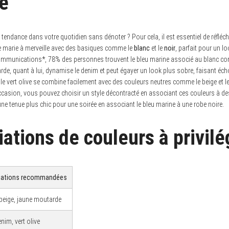
e
tendance dans votre quotidien sans dénoter ? Pour cela, il est essentiel de réfléc
se marie à merveille avec des basiques comme le
blanc
et le
noir
, parfait pour un lo
ommunications*, 78% des personnes trouvent le bleu marine associé au blanc 
de, quant à lui, dynamise le denim et peut égayer un look plus sobre, faisant éch
 le vert olive se combine facilement avec des couleurs neutres comme le beige et le 
occasion, vous pouvez choisir un style décontracté en associant ces couleurs à d
ne tenue plus chic pour une soirée en associant le bleu marine à une robe noire.
ations de couleurs à privilé
iations recommandées
 beige, jaune moutarde
enim, vert olive