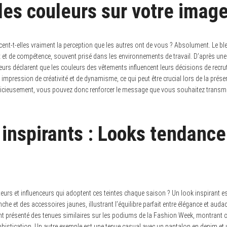
des couleurs sur votre imag
cent-t-elles vraiment la perception que les autres ont de vous ? Absolument. Le bl
 et de compétence, souvent prisé dans les environnements de travail. D’après une 
urs déclarent que les couleurs des vêtements influencent leurs décisions de recr
impression de créativité et de dynamisme, ce qui peut être crucial lors de la prése
icieusement, vous pouvez donc renforcer le message que vous souhaitez transmet
inspirants : Looks tendance
teurs et influenceurs qui adoptent ces teintes chaque saison ? Un look inspirant e
he et des accessoires jaunes, illustrant l’équilibre parfait entre élégance et audac
 présenté des tenues similaires sur les podiums de la Fashion Week, montrant
histication. Un autre exemple est une tenue casual avec un pantalon en denim et u