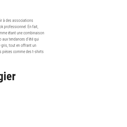
hir à des associations
ok professionnel. En fait,
comme étant une combinaison
o aux tendances d’été qui
gris, tout en offrant un
es pièces comme des t-shirts
gier