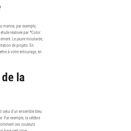
e
eu marine, par exemple,
étude réalisée par *Color
utement. Le jaune moutarde,
ntation de projets. En
tre à votre entourage, en
 de la
st celui d’un ensemble bleu
e. Par exemple, la célèbre
 comment ces couleurs
n haut vert olive,