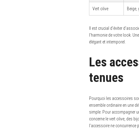
f
o
Vert olive
Beige, 
r
:
Il est crucial d’éviter d’assoc
l’harmonie de votre look. Un
élégant et intemporel.
Les acces
tenues
Pourquoi les accessoires sont
ensemble ordinaire en une dé
simple. Pour accompagner un 
concerne le vert olive, des bi
l’accessoire ne concurrence p