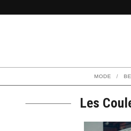
MODE
B
Les Coul