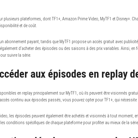
sur plusieurs plateformes, dont TF1+, Amazon Prime Video, MyTF1 et Disney+. Ch
sponibilité et de coût.
un abonnement payant, tandis que MyTF1 propose un accès gratuit avec publicité
alement d’acheter des épisodes ou des saisons à des prix variables. Ainsi, en fo
ur suivre la série.
céder aux épisodes en replay de
sponibles en replay principalement sur MyTF1, où ils peuvent être visionnés grat
n accès continu aux épisodes passés, vous pouvez opter pour TF1+, qui nécessit
deo, les épisodes peuvent également être achetés et visionnés à tout moment, en
r les conditions spécifiques de chaque plateforme pour profiter au mieux de la série