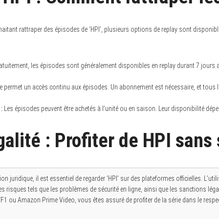
aitant rattraper des épisodes de ‘HPI’, plusieurs options de replay sont disponib
tuitement, les épisodes sont généralement disponibles en replay durant 7 jours apr
e permet un accès continu aux épisodes. Un abonnement est nécessaire, et tous 
:
Les épisodes peuvent être achetés à l’unité ou en saison. Leur disponibilité dé
alité : Profiter de HPI sans
n juridique, il est essentiel de regarder ‘HPI’ sur des plateformes officielles. L’uti
s risques tels que les problèmes de sécurité en ligne, ainsi que les sanctions lég
F1 ou Amazon Prime Video, vous êtes assuré de profiter de la série dans le respec