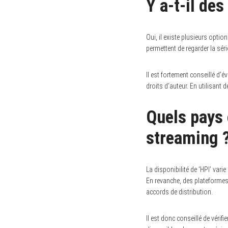
Y a-t-il de
Oui, il existe plusieurs opt
permettent de regarder la séri
Il est fortement conseillé d’é
droits d’auteur. En utilisant 
Quels pays 
streaming 
La disponibilité de ‘HPI’ var
En revanche, des plateforme
accords de distribution.
Il est donc conseillé de véri