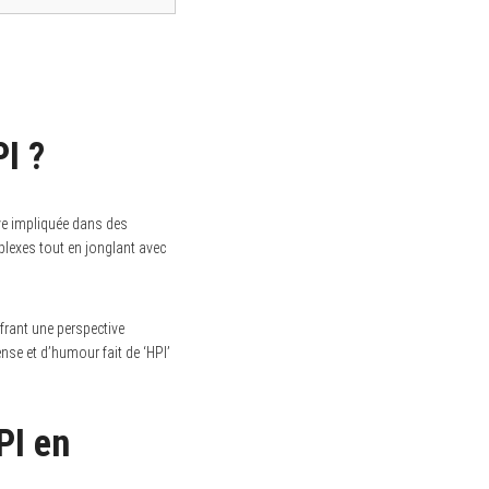
PI ?
uve impliquée dans des
mplexes tout en jonglant avec
ffrant une perspective
nse et d’humour fait de ‘HPI’
PI en