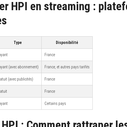
er HPI en streaming : plate
es
Type
Disponibilité
ayant
France
ayant (avec abonnement)
France, et autres pays tarifés
atuit (avec publicités)
France
atuit
France
ayant
Certains pays
 HPI : Comment rattraper le