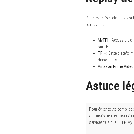
Pour les téléspectateurs souh
retrouvés sur :
S
e
a
r
MyTF1 :
Accessible gra
c
sur TF1.
h
TF1+:
Cette plateform
f
o
disponibles.
r
Amazon Prime Video 
:
Astuce lég
Pour éviter toute complicatio
autorisés peut exposer à de
services tels que TF1+, MyT