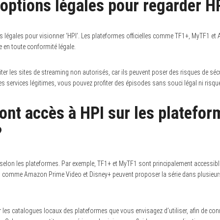
s options légales pour regarder H
ions légales pour visionner ‘HPI’. Les plateformes officielles comme TF1+, MyTF1 
e en toute conformité légale.
viter les sites de streaming non autorisés, car ils peuvent poser des risques de sécu
des services légitimes, vous pouvez profiter des épisodes sans souci légal ni risque
ont accès à HPI sur les platefor
?
ie selon les plateformes. Par exemple, TF1+ et MyTF1 sont principalement accessibl
s comme Amazon Prime Video et Disney+ peuvent proposer la série dans plusieurs
fier les catalogues locaux des plateformes que vous envisagez d’utiliser, afin de co