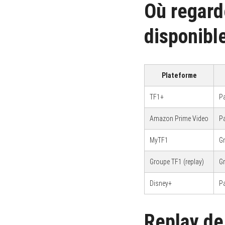
Où regard
disponibl
Plateforme
TF1+
P
Amazon Prime Video
P
MyTF1
Gr
Groupe TF1 (replay)
Gr
Disney+
P
Replay de