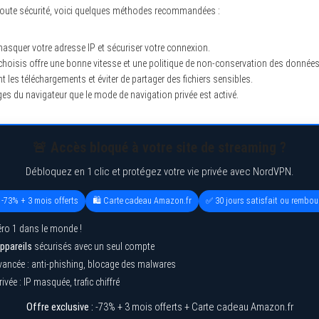
toute sécurité, voici quelques méthodes recommandées :
asquer votre adresse IP et sécuriser votre connexion.
choisis offre une bonne vitesse et une politique de non-conservation des données
nt les téléchargements et éviter de partager des fichiers sensibles.
ages du navigateur que le mode de navigation privée est activé.
🚨 Accès bloqué à votre site de streaming ?
Débloquez en 1 clic et protégez votre vie privée avec NordVPN.
 -73% + 3 mois offerts
🛍️ Carte cadeau Amazon.fr
✅ 30 jours satisfait ou rembou
ro 1 dans le monde !
ppareils
sécurisés avec un seul compte
vancée : anti-phishing, blocage des malwares
ivée : IP masquée, trafic chiffré
Offre exclusive :
-73% + 3 mois offerts + Carte cadeau Amazon.fr