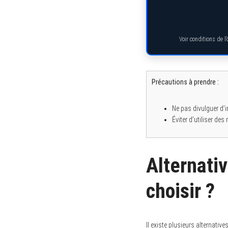
Voir conditions de l
S
e
a
r
Précautions à prendre :
c
h
f
o
Ne pas divulguer d’
r
Éviter d’utiliser de
:
Alternativ
choisir ?
Il existe plusieurs alternati