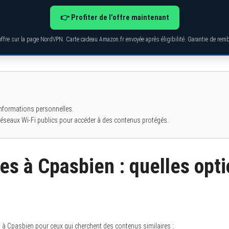
👉 Profiter de l’offre maintenant
’offre sur la page NordVPN. Carte cadeau Amazon.fr envoyée après éligibilité. Garantie de re
informations personnelles.
s réseaux Wi-Fi publics pour accéder à des contenus protégés.
es à Cpasbien : quelles opt
ves à Cpasbien pour ceux qui cherchent des contenus similaires :