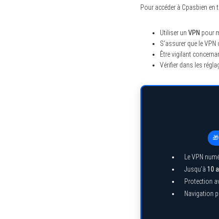
Pour accéder à Cpasbien en 
Utiliser un
VPN
pour m
S’assurer que le VPN 
Être vigilant concerna
Vérifier dans les régl
🎁
Le VPN numé
Jusqu’à
10 a
Protection a
Navigation pr