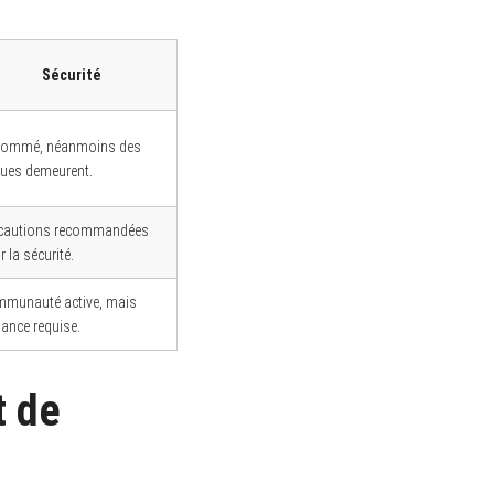
Sécurité
ommé, néanmoins des
ques demeurent.
cautions recommandées
 la sécurité.
munauté active, mais
lance requise.
t de