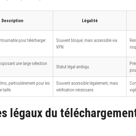
Description
Légalité
ntournable pour télécharger
Souvent bloqué, mais accessible via
Ren
VPN.
ris
proposant une large sélection
Pré
Statut légal ambigu.
pour
films, particulièrement pour les
Souvent accessible légalement, mais
Com
e taille.
vérification nécessaire.
vigi
es légaux du téléchargemen