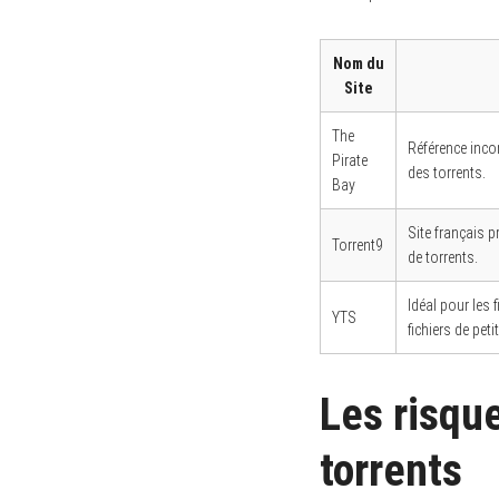
Nom du
Site
The
Référence inco
Pirate
des torrents.
Bay
Site français 
Torrent9
de torrents.
Idéal pour les 
YTS
fichiers de petit
Les risqu
torrents