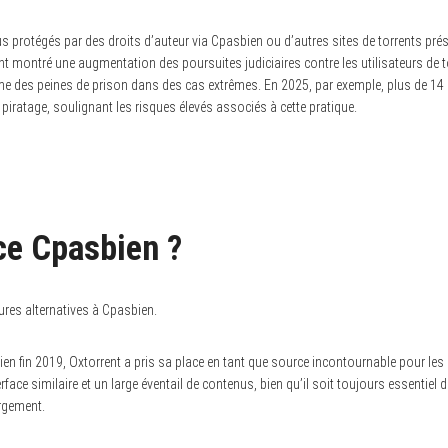
 protégés par des droits d’auteur via Cpasbien ou d’autres sites de torrents prés
nt montré une augmentation des poursuites judiciaires contre les utilisateurs de 
 des peines de prison dans des cas extrêmes. En 2025, par exemple, plus de 14 
piratage, soulignant les risques élevés associés à cette pratique.
ce Cpasbien ?
eures alternatives à Cpasbien.
en fin 2019, Oxtorrent a pris sa place en tant que source incontournable pour les u
erface similaire et un large éventail de contenus, bien qu’il soit toujours essentiel d
argement.