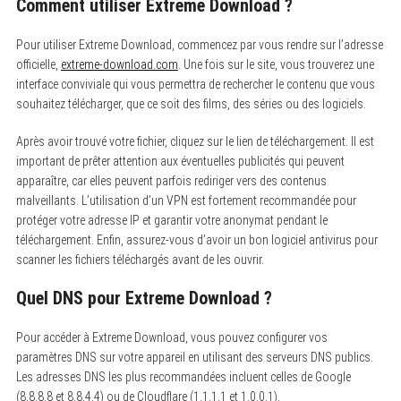
Comment utiliser Extreme Download ?
Pour utiliser Extreme Download, commencez par vous rendre sur l’adresse
officielle,
extreme-download.com
. Une fois sur le site, vous trouverez une
interface conviviale qui vous permettra de rechercher le contenu que vous
souhaitez télécharger, que ce soit des films, des séries ou des logiciels.
Après avoir trouvé votre fichier, cliquez sur le lien de téléchargement. Il est
important de prêter attention aux éventuelles publicités qui peuvent
apparaître, car elles peuvent parfois rediriger vers des contenus
malveillants. L’utilisation d’un VPN est fortement recommandée pour
protéger votre adresse IP et garantir votre anonymat pendant le
téléchargement. Enfin, assurez-vous d’avoir un bon logiciel antivirus pour
scanner les fichiers téléchargés avant de les ouvrir.
Quel DNS pour Extreme Download ?
Pour accéder à Extreme Download, vous pouvez configurer vos
paramètres DNS sur votre appareil en utilisant des serveurs DNS publics.
Les adresses DNS les plus recommandées incluent celles de Google
(8.8.8.8 et 8.8.4.4) ou de Cloudflare (1.1.1.1 et 1.0.0.1).