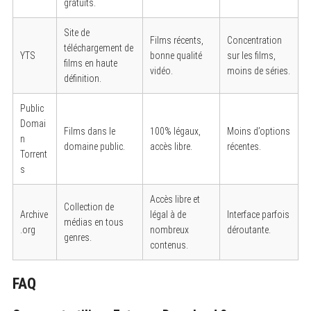
gratuits.
Site de
Films récents,
Concentration
téléchargement de
YTS
bonne qualité
sur les films,
films en haute
vidéo.
moins de séries.
définition.
Public
Domai
Films dans le
100% légaux,
Moins d’options
n
domaine public.
accès libre.
récentes.
Torrent
s
Accès libre et
Collection de
Archive
légal à de
Interface parfois
médias en tous
.org
nombreux
déroutante.
genres.
contenus.
FAQ