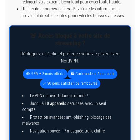
redirigent vers Extreme Download pour éviter toute fraude.
Utiliser des sources fiables :
Privilégiez les informations
provenant de sites réputés pour éviter les fausses adresses.
🚨 Accès bloqué à votre site de
streaming ?
Débloquez en 1 clic et protégez votre vie privée avec
NordVPN.
🎁 -73% + 3 mois offerts
🛍️ Carte cadeau Amazon.fr
✅ 30 jours satisfait ou remboursé
Le VPN numéro 1 dans le monde !
Jusqu’à
10 appareils
sécurisés avec un seul
compte
Protection avancée : anti-phishing, blocage des
malwares
Navigation privée : IP masquée, trafic chiffré