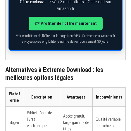
Offre exclusive :
-73% + 3 mois offerts + Carte cadeau
S
e
Amazon.fr
a
r
c
👉 Profiter de l’offre maintenant
h
f
o
Voir conditions de l’offre sur la page NordVPN. Carte cadeau Amazon.fr
r
envoyée après éligibilité. Garantie de remboursement 30 jours.
:
Alternatives à Extreme Download : les
meilleures options légales
Platef
Description
Avantages
Inconvénients
orme
Bibliothèque de
Accès gratuit,
livres
Qualité variable
Libgen
large gamme de
électroniques
des fichiers.
titres.