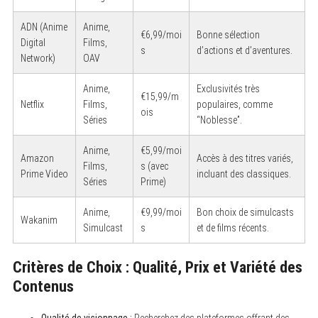
ADN (Anime
Anime,
€6,99/moi
Bonne sélection
Digital
Films,
s
d’actions et d’aventures.
Network)
OAV
Anime,
Exclusivités très
€15,99/m
Netflix
Films,
populaires, comme
ois
Séries
“Noblesse”.
Anime,
€5,99/moi
Amazon
Accès à des titres variés,
Films,
s (avec
Prime Video
incluant des classiques.
Séries
Prime)
Anime,
€9,99/moi
Bon choix de simulcasts
Wakanim
Simulcast
s
et de films récents.
Critères de Choix : Qualité, Prix et Variété des
Contenus
Qualité de visionnage :
Recherchez des plateformes offrant des