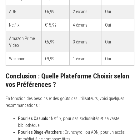
ADN
€6,99
2 écrans
Oui
S
Netflix
€15,99
4 écrans
Oui
e
a
r
Amazon Prime
€5,99
3 écrans
Oui
c
Video
h
f
o
Wakanim
€9,99
1 écran
Oui
r
:
Conclusion : Quelle Plateforme Choisir selon
vos Préférences ?
En fonction des besoins et des goûts des utilisateurs, voici quelques
recommandations :
Pour les Casuals :
Netflix, pour ses exclusivités et sa vaste
bibliothèque.
Pour les Binge-Watchers :
Crunchyroll ou ADN, pour un accès
immédiat à de nombreux titres.