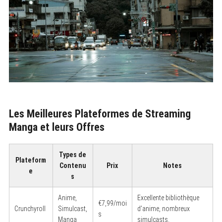
Les Meilleures Plateformes de Streaming
Manga et leurs Offres
Types de
Plateform
Contenu
Prix
Notes
e
s
Anime,
Excellente bibliothèque
€7,99/moi
Crunchyroll
Simulcast,
d’anime, nombreux
s
Manga
simulcasts.