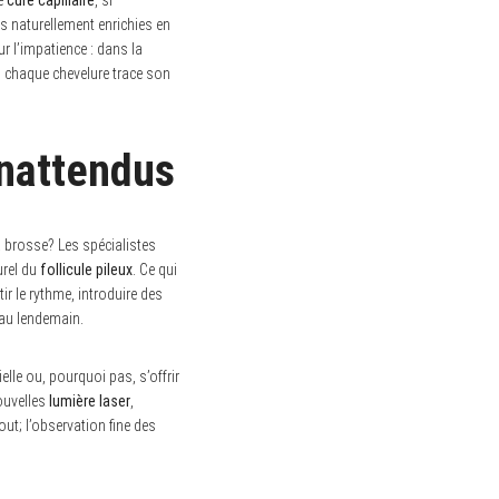
es naturellement enrichies en
ur l’impatience : dans la
, chaque chevelure trace son
 inattendus
la brosse? Les spécialistes
urel du
follicule pileux
. Ce qui
ntir le rythme, introduire des
r au lendemain.
lle ou, pourquoi pas, s’offrir
ouvelles
lumière laser
,
ut; l’observation fine des