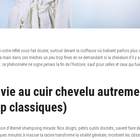
 votre reflet vous fait douter, surtout devant la coiffeuse où traînent parfois plus
a main dans ses mèches un peu trop fines en se demandant si la chevelure d’il y a 
 ce phénomène ne signe jamais la fin de l’histoire, sauf pour celles et ceux qui fui
vie au cuir chevelu autreme
op classiques)
soin d’éternel shampoing miracle. Nos doigts, petits outils discrets, savent faire 
ques minutes à masser la racine transforme la vitalité générale, montrent les obse