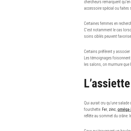
chercheurs remarquent qu’en 
c
h
accessoire spécial ou faites s
f
o
r
Certaines femmes en recherch
:
C’est notamment le cas lorsqu
soins ciblés peuvent favoriser
Certains préfèrent y associer
Les témoignages foisonnent s
les salons, on murmure que l
L’assiette
Qui aurait cru qu’une salade 
fourchette.
Fer
,
zinc
,
oméga-
reflète au sommet du crâne. 
Ceux qui traversent un boul