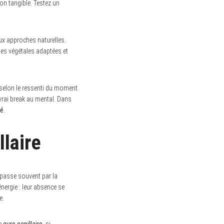
çon tangible. Testez un
ux approches naturelles.
les végétales adaptées et
e selon le ressenti du moment.
vrai break au mental. Dans
té
.
llaire
e passe souvent par la
nergie : leur absence se
e.
ne
cure capillaire
, si