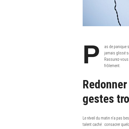
P
as de panique si
jamais glissé s
Rassurez-vous :
frôlement.
Redonner 
gestes tr
S
e
Le réveil du matin n’a pas be
a
talent caché : consacrer quel
r