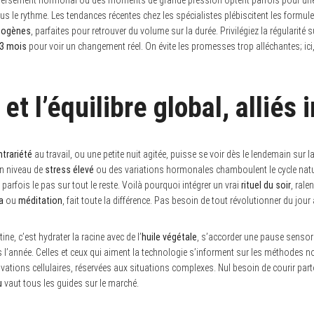
lus le rythme. Les tendances récentes chez les spécialistes plébiscitent les formul
togènes
, parfaites pour retrouver du volume sur la durée. Privilégiez la régularité s
 3 mois
pour voir un changement réel. On évite les promesses trop alléchantes; ici
et l’équilibre global, alliés
trariété
au travail, ou une petite nuit agitée, puisse se voir dès le lendemain sur 
un niveau de
stress élevé
ou des variations hormonales chamboulent le cycle nat
parfois le pas sur tout le reste. Voilà pourquoi intégrer un vrai
rituel du soir
, rale
a
ou
méditation
, fait toute la différence. Pas besoin de tout révolutionner du jou
tine, c’est hydrater la racine avec de l’
huile végétale
, s’accorder une pause sensorie
 l’année. Celles et ceux qui aiment la technologie s’informent sur les méthodes n
vations cellulaires, réservées aux situations complexes. Nul besoin de courir parto
u
vaut tous les guides sur le marché.