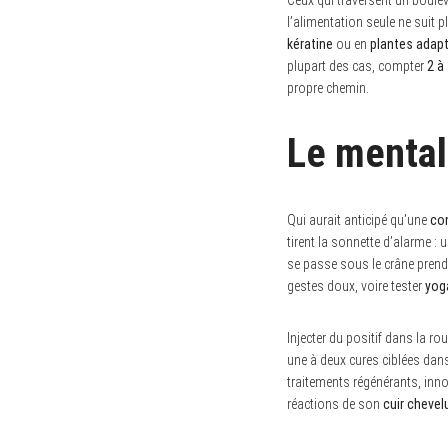
l’alimentation seule ne suit p
kératine
ou en
plantes adap
plupart des cas, compter
2 à
propre chemin.
Le mental 
Qui aurait anticipé qu’une
con
tirent la sonnette d’alarme : 
se passe sous le crâne prend 
gestes doux, voire tester
yog
Injecter du positif dans la rou
une à deux cures ciblées dans
traitements régénérants, inno
réactions de son
cuir chevel