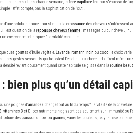
multipliant ces rituels chaque semaine, la
fibre capillaire
finit par s’épaissir de fa
imple l’effet compte, pas la sophistication de l’outil.
e d’une solution douce pour stimuler la
croissance des cheveux
s’intéressent a
’il est question de la
repousse cheveux femme
: massages du cuir chevelu, hui
 un environnement propice à la vitalité capillaire.
 quelques gouttes d’huile végétale.
Lavande
,
romarin
,
ricin
ou
coco
, le choix vari
ur ces gestes sensoriels qui boostent l’éclat du cuir chevelu et offrent même un 
a densité revient doucement quand cette habitude se glisse dans la
routine beau
 : bien plus qu’un détail capi
ou une poignée d’
amandes
change tout au fil du temps? La vitalité de la chevelur
3
,
vitamines B et D
, ces nutriments n’agissent pas seulement sur l’immunité ou l’é
Introduire des
poissons
, noix ou
graines
, varier les couleurs, redynamise la matièr
eversement hormonal ou des moments de grande pression optent parfois pour u