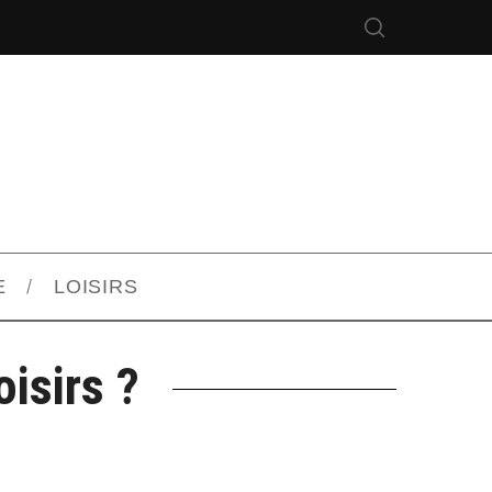
E
LOISIRS
isirs ?