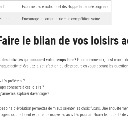
art
Exprime des émotions et développe la pensée originale
équipe
Encourage la camaraderie et la compétition saine
Faire le bilan de vos loisirs 
 des activités qui occupent votre temps libre ?
Pour commencer, il est crucial de
chaque activité, évaluez la satisfaction qu’elle procure en vous posant les questio
ités préférées ?
emps consacré à ces loisirs ?
e j’aimerais explorer davantage ?
 besoins d’évolution permettra de mieux orienter les choix futurs. Une enquête mené
gées souhaitaient explorer de nouvelles activités pour améliorer leur qualité de v