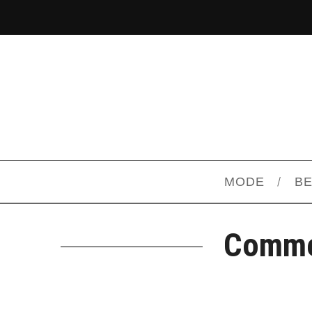
MODE
B
Commen