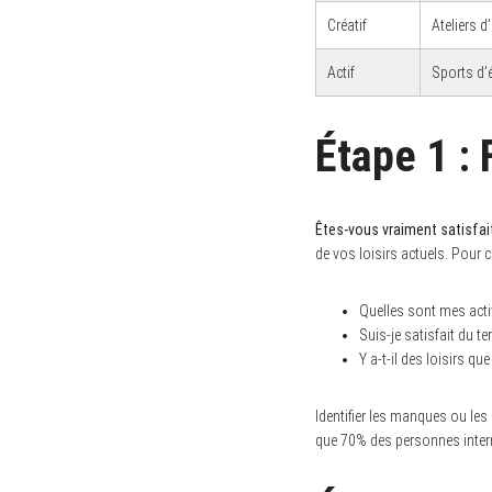
Créatif
Ateliers d’
Actif
Sports d’
Étape 1 : 
Êtes-vous vraiment satisfait
de vos loisirs actuels. Pour 
Quelles sont mes activ
Suis-je satisfait du t
Y a-t-il des loisirs qu
Identifier les manques ou les
que 70% des personnes interro
S