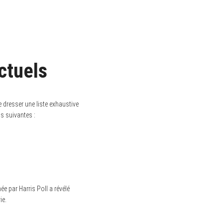
actuels
 dresser une liste exhaustive
ns suivantes :
e par Harris Poll a révélé
ie.