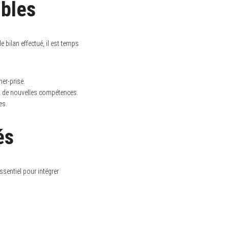
ibles
e bilan effectué, il est temps
her-prise.
nt de nouvelles compétences.
es.
és
essentiel pour intégrer