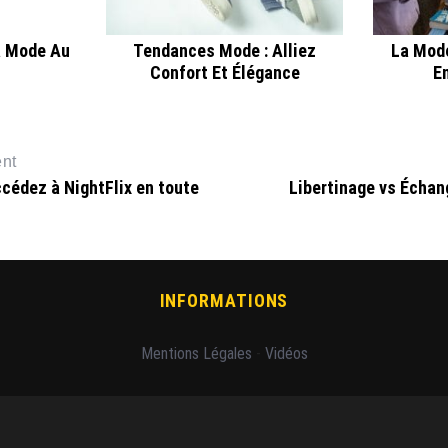
a Mode Au
Tendances Mode : Alliez
La Mode
Confort Et Élégance
E
ent
cédez à NightFlix en toute
Libertinage vs Échan
INFORMATIONS
Mentions Légales
-
Vidéos