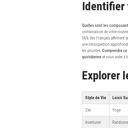
Identifier
Quelles sont les composantes
combinaison de votre routine 
56% des Français affirment que
une introspection approfondie
les priorités.
Comprendre ce q
quotidienne
et vous aider à t
Explorer l
Style de Vie
Loisir S
Zen
Yoga
Aventurier
Randonn