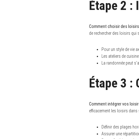
Étape 2 : 
e
a
r
c
h
Comment choisir des loisirs 
f
de rechercher des loisirs qui 
o
r
:
Pour un style de vie ax
Les ateliers de cuisin
La randonnée peut s’a
Étape 3 : 
Comment intégrer vos loisir
efficacement les loisirs dans
Définir des plages hor
Assurer une répartitio