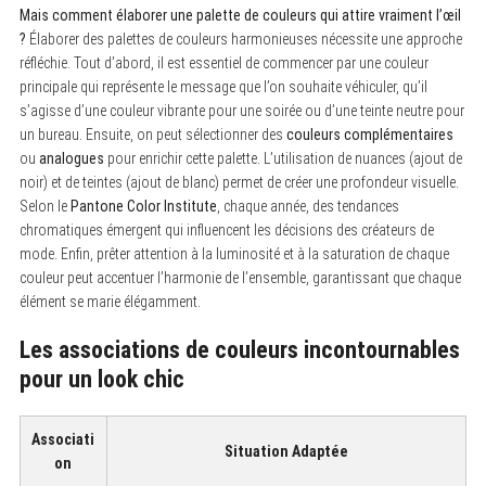
Mais comment élaborer une palette de couleurs qui attire vraiment l’œil
?
Élaborer des palettes de couleurs harmonieuses nécessite une approche
réfléchie. Tout d’abord, il est essentiel de commencer par une couleur
principale qui représente le message que l’on souhaite véhiculer, qu’il
s’agisse d’une couleur vibrante pour une soirée ou d’une teinte neutre pour
un bureau. Ensuite, on peut sélectionner des
couleurs complémentaires
ou
analogues
pour enrichir cette palette. L’utilisation de nuances (ajout de
noir) et de teintes (ajout de blanc) permet de créer une profondeur visuelle.
Selon le
Pantone Color Institute
, chaque année, des tendances
chromatiques émergent qui influencent les décisions des créateurs de
mode. Enfin, prêter attention à la luminosité et à la saturation de chaque
couleur peut accentuer l’harmonie de l’ensemble, garantissant que chaque
S
élément se marie élégamment.
e
a
Les associations de couleurs incontournables
r
c
pour un look chic
h
f
o
r
Associati
Situation Adaptée
:
on