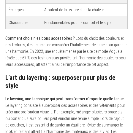
Écharpes
Ajoutent de la texture et de la chaleur.
Chaussures
Fondamentales pour le confort et le style.
Comment choisir les bons accessoires ?
Lors du choix des couleurs et
des textures, il est crucial de considérer l’habillement de base pour garantir
une harmonie. En 2022, une enquête menée par le site de mode Vogue a
révélé que 67 % des fashionistas privilégient l’harmonie des couleurs pour
leurs accessoires, attestant ainsi de l’importance de cet aspect.
L’art du layering : superposer pour plus de
style
Le layering, une technique qui peut transformer n’importe quelle tenue.
S
Le layering consiste à superposer des accessoires et des vêtements pour
e
créer une profondeur visuelle. Par exemple, mélanger plusieurs bracelets
a
r
ou porter plusieurs colliers peut enrichir une tenue simple. Lors de l’ajout
c
de couches, il est essentiel de garder un équilibre : éviter de surcharger le
h
look en restant attentif à l’harmonie des matériaux et des styles. Les
f