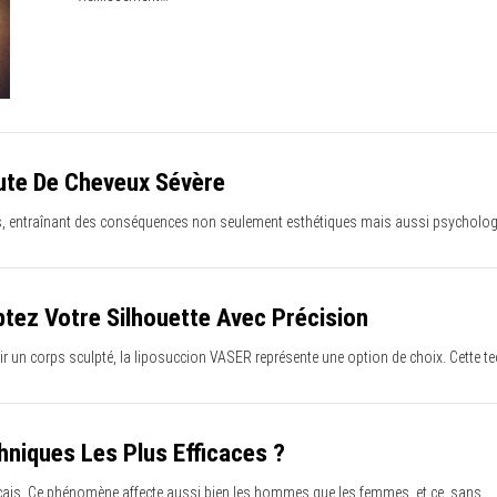
ute De Cheveux Sévère
s, entraînant des conséquences non seulement esthétiques mais aussi psychologi
ptez Votre Silhouette Avec Précision
nir un corps sculpté, la liposuccion VASER représente une option de choix. Cette 
chniques Les Plus Efficaces ?
nçais. Ce phénomène affecte aussi bien les hommes que les femmes, et ce, sans…