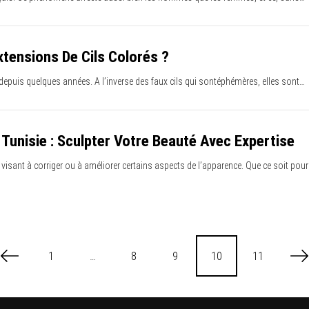
tensions De Cils Colorés ?
 depuis quelques années. A l’inverse des faux cils qui sontéphémères, elles sont…
 Tunisie : Sculpter Votre Beauté Avec Expertise
visant à corriger ou à améliorer certains aspects de l’apparence. Que ce soit pour 
1
…
8
9
10
11