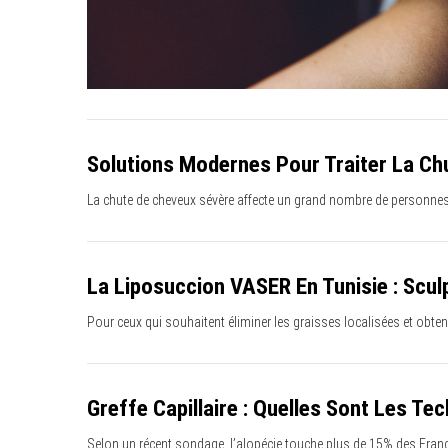
c
h
f
o
r
:
Solutions Modernes Pour Traiter La Ch
La chute de cheveux sévère affecte un grand nombre de personne
La Liposuccion VASER En Tunisie : Scul
Pour ceux qui souhaitent éliminer les graisses localisées et obte
Greffe Capillaire : Quelles Sont Les Te
Selon un récent sondage, l’alopécie touche plus de 15% des Fra