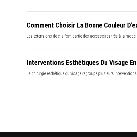
Comment Choisir La Bonne Couleur D’ex
Les extensions de cils font partie des accessoires très à la mode
Interventions Esthétiques Du Visage En
La chirurgie esthétique du visage regroupe plusieurs interventions 
P
a
g
i
n