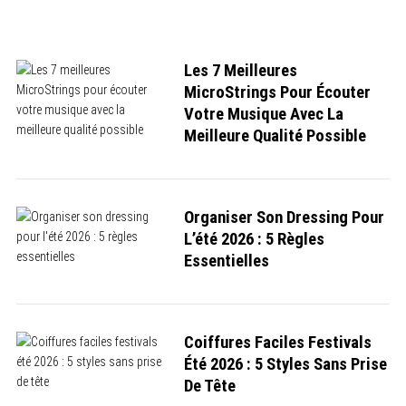
Les 7 Meilleures
MicroStrings Pour Écouter
Votre Musique Avec La
Meilleure Qualité Possible
Organiser Son Dressing Pour
S
L’été 2026 : 5 Règles
e
Essentielles
a
r
c
h
f
o
Coiffures Faciles Festivals
r
Été 2026 : 5 Styles Sans Prise
:
De Tête