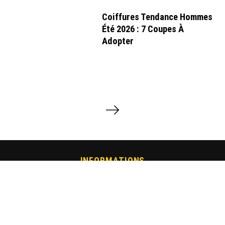
Coiffures Tendance Hommes
Été 2026 : 7 Coupes À
Adopter
P
a
g
i
n
a
INFORMATIONS
t
i
Mentions Légales
-
Vidéos
o
n
d
e