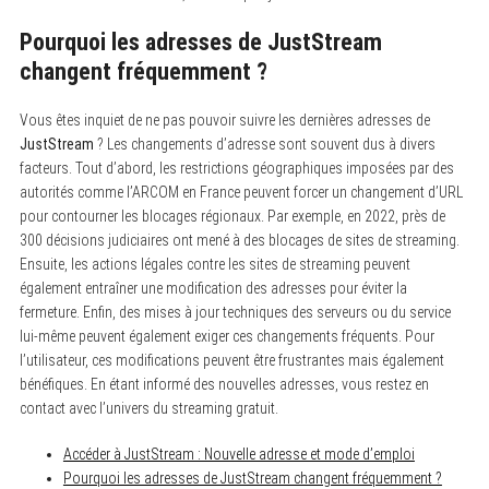
S
Pourquoi les adresses de JustStream
e
a
changent fréquemment ?
r
c
h
Vous êtes inquiet de ne pas pouvoir suivre les dernières adresses de
f
JustStream
? Les changements d’adresse sont souvent dus à divers
o
r
facteurs. Tout d’abord, les restrictions géographiques imposées par des
:
autorités comme l’ARCOM en France peuvent forcer un changement d’URL
pour contourner les blocages régionaux. Par exemple, en 2022, près de
300 décisions judiciaires ont mené à des blocages de sites de streaming.
Ensuite, les actions légales contre les sites de streaming peuvent
également entraîner une modification des adresses pour éviter la
fermeture. Enfin, des mises à jour techniques des serveurs ou du service
lui-même peuvent également exiger ces changements fréquents. Pour
l’utilisateur, ces modifications peuvent être frustrantes mais également
bénéfiques. En étant informé des nouvelles adresses, vous restez en
contact avec l’univers du streaming gratuit.
Accéder à JustStream : Nouvelle adresse et mode d’emploi
Pourquoi les adresses de JustStream changent fréquemment ?