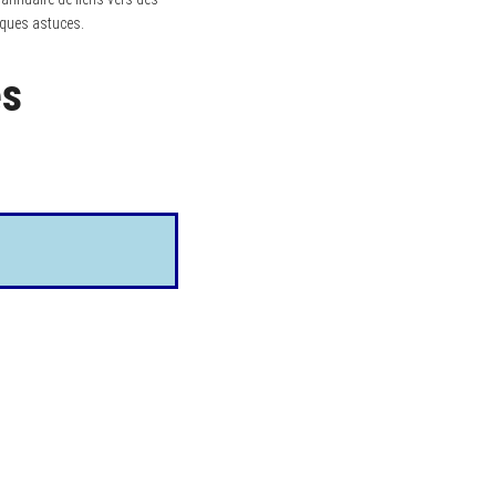
lques astuces.
es