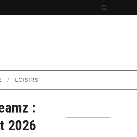
E
LOISIRS
eamz :
ût 2026