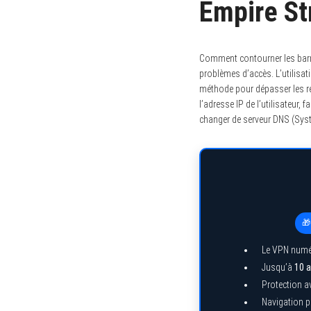
Empire S
Comment contourner les barriè
problèmes d’accès. L’utilisat
méthode pour dépasser les r
l’adresse IP de l’utilisateur,
changer de serveur DNS (Syst
🎁
Le VPN numé
Jusqu’à
10 a
Protection a
Navigation pr