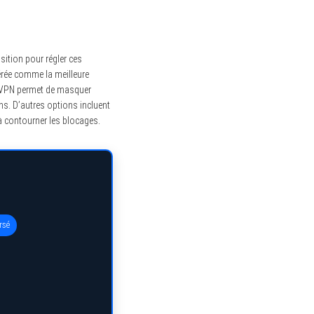
sition pour régler ces
érée comme la meilleure
n VPN permet de masquer
ons. D’autres options incluent
à contourner les blocages.
rsé