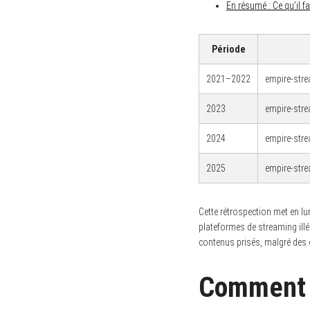
En résumé : Ce qu’il f
Période
2021–2022
empire-stre
2023
empire-stre
2024
empire-stre
2025
empire-stre
Cette rétrospection met en lu
plateformes de streaming ill
contenus prisés, malgré des 
Comment s