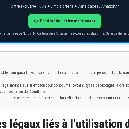
Offre exclusive :
-73% + 3 mois offerts + Carte cadeau Amazon.fr
👉 Profiter de l’offre maintenant
’offre sur la page NordVPN. Carte cadeau Amazon.fr envoyée après éligibilité. Garantie de re
able pour garantir votre anonymat et sécuriser vos données personnelles, la confi
 également s’avérer efficace pour contourner certains types de blocages, alors ex
 de Google ou de Cloudflare.
es adresses changeantes grâce à des relais officiels et des forums communautaire
s légaux liés à l’utilisation