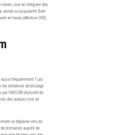
séries, tout en intégrant des
re, année ou popularité. Bien
vent en haute définition (HD),
am
e aussi fréquemment ? Les
r les tentatives de blocage
s par l’ARCOM (Autorité de
oits des auteurs tout en
emment se déplacer vers de
nt de domaines auprès de
 annuaire de liens vers des