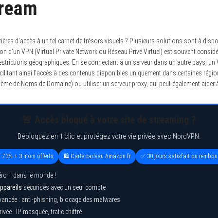
tream
res d’accès à un tel carnet de trésors visuels ? Plusieurs solutions sont à dispo
ion d’un VPN (Virtual Private Network ou Réseau Privé Virtuel) est souvent consid
estrictions géographiques. En se connectant à un serveur dans un autre pays, u
 facilitant ainsi l’accès à des contenus disponibles uniquement dans certaines régi
ème de Noms de Domaine) ou utiliser un serveur proxy, qui peut également aider 
🚨 Accès bloqué à votre site de streaming ?
Débloquez en 1 clic et protégez votre vie privée avec NordVPN.
 -73% + 3 mois offerts
🛍️ Carte cadeau Amazon.fr
✅ 30 jours satisfait ou rembou
ro 1 dans le monde !
ppareils
sécurisés avec un seul compte
vancée : anti-phishing, blocage des malwares
ivée : IP masquée, trafic chiffré