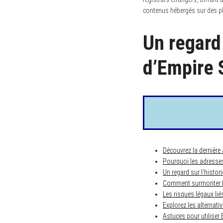
contenus hébergés sur des pl
Un regard
S
e
d’Empire 
a
r
c
h
f
o
r
:
Découvrez la dernière
Pourquoi les adresses
Un regard sur l’histo
Comment surmonter le
Les risques légaux lié
Explorez les alternati
Astuces pour utiliser