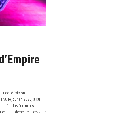
 d’Empire
et de télévision.
i a vu le jour en 2020, a su
 animés et événements
nt en ligne demeure accessible