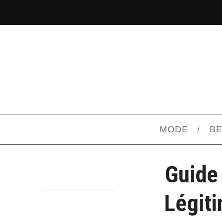
MODE
B
Guide
Légiti