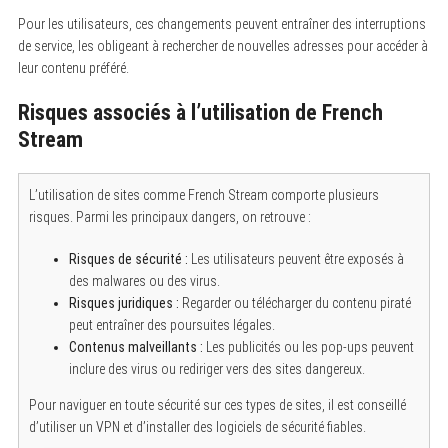
Pour les utilisateurs, ces changements peuvent entraîner des interruptions
de service, les obligeant à rechercher de nouvelles adresses pour accéder à
leur contenu préféré.
S
Risques associés à l’utilisation de French
e
Stream
a
r
c
h
L’utilisation de sites comme French Stream comporte plusieurs
f
risques. Parmi les principaux dangers, on retrouve :
o
r
:
Risques de sécurité :
Les utilisateurs peuvent être exposés à
des malwares ou des virus.
Risques juridiques :
Regarder ou télécharger du contenu piraté
peut entraîner des poursuites légales.
Contenus malveillants :
Les publicités ou les pop-ups peuvent
inclure des virus ou rediriger vers des sites dangereux.
Pour naviguer en toute sécurité sur ces types de sites, il est conseillé
d’utiliser un VPN et d’installer des logiciels de sécurité fiables.