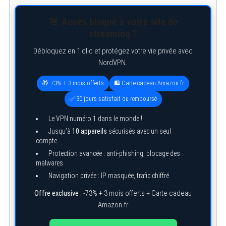
🚨 Accès bloqué à votre site de
streaming ?
Débloquez en 1 clic et protégez votre vie privée avec
NordVPN.
🎁 -73% + 3 mois offerts
🛍️ Carte cadeau Amazon.fr
✅ 30 jours satisfait ou remboursé
Le VPN numéro 1 dans le monde !
Jusqu’à
10 appareils
sécurisés avec un seul
compte
Protection avancée : anti-phishing, blocage des
malwares
Navigation privée : IP masquée, trafic chiffré
Offre exclusive :
-73% + 3 mois offerts + Carte cadeau
Amazon.fr