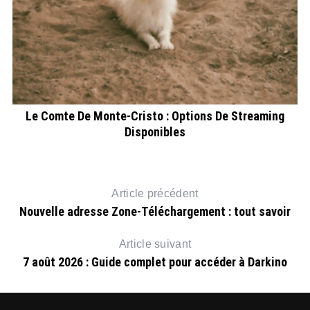
6
F
Le Comte De Monte-Cristo : Options De Streaming
Disponibles
Article précédent
Nouvelle adresse Zone-Téléchargement : tout savoir
Article suivant
7 août 2026 : Guide complet pour accéder à Darkino