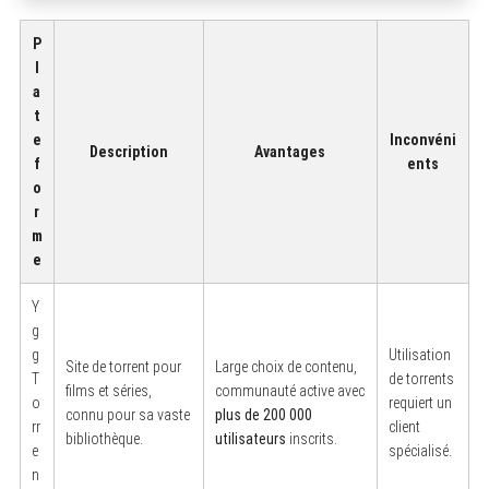
P
l
a
t
e
Inconvéni
Description
Avantages
f
ents
o
r
m
e
Y
g
S
g
Utilisation
e
Site de torrent pour
Large choix de contenu,
a
T
de torrents
r
films et séries,
communauté active avec
o
requiert un
c
connu pour sa vaste
plus de 200 000
h
rr
client
bibliothèque.
utilisateurs
inscrits.
f
e
spécialisé.
o
n
r