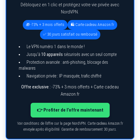
Débloquez en 1 clic et protégez votre vie privée avec
NordVPN.
🎁 -73% + 3 mois offerts
🛍️ Carte cadeau Amazon.fr
✅ 30 jours satisfait ou remboursé
Le VPN numéro 1 dans le monde !
Jusqu’à
10 appareils
sécurisés avec un seul compte
Protection avancée : anti-phishing, blocage des
malwares
Navigation privée : IP masquée, trafic chiffré
Offre exclusive :
-73% + 3 mois offerts + Carte cadeau
Amazon.fr
👉 Profiter de l’offre maintenant
Voir conditions de l’offre sur la page NordVPN. Carte cadeau Amazon.fr
envoyée après éligibilité. Garantie de remboursement 30 jours.