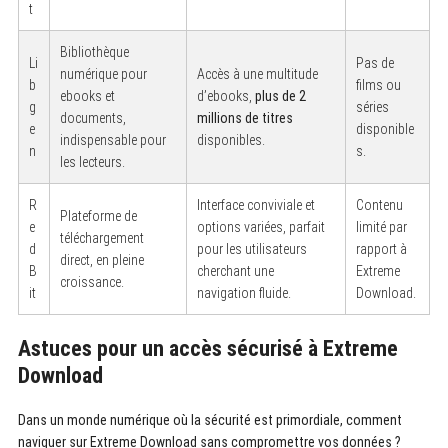
:
t
Bibliothèque
Li
Pas de
numérique pour
Accès à une multitude
b
films ou
ebooks et
d’ebooks,
plus de 2
g
séries
documents,
millions de titres
e
disponible
indispensable pour
disponibles.
n
s.
les lecteurs.
R
Interface conviviale et
Contenu
Plateforme de
e
options variées, parfait
limité par
téléchargement
d
pour les utilisateurs
rapport à
direct, en pleine
B
cherchant une
Extreme
croissance.
it
navigation fluide.
Download.
Astuces pour un accès sécurisé à Extreme
Download
Dans un monde numérique où la sécurité est primordiale, comment
naviguer sur Extreme Download sans compromettre vos données ?