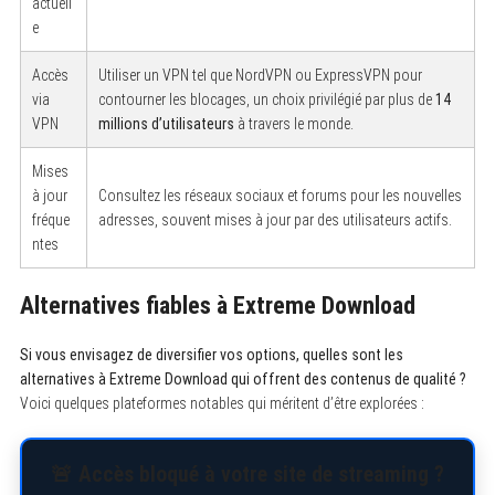
actuell
e
Accès
Utiliser un VPN tel que NordVPN ou ExpressVPN pour
via
contourner les blocages, un choix privilégié par plus de
14
VPN
millions d’utilisateurs
à travers le monde.
Mises
à jour
Consultez les réseaux sociaux et forums pour les nouvelles
fréque
adresses, souvent mises à jour par des utilisateurs actifs.
ntes
Alternatives fiables à Extreme Download
Si vous envisagez de diversifier vos options, quelles sont les
alternatives à Extreme Download qui offrent des contenus de qualité ?
Voici quelques plateformes notables qui méritent d’être explorées :
🚨 Accès bloqué à votre site de streaming ?