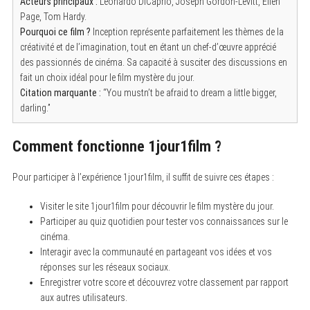
Acteurs principaux :
Leonardo DiCaprio, Joseph Gordon-Levitt, Ellen
Page, Tom Hardy.
Pourquoi ce film ?
Inception représente parfaitement les thèmes de la
créativité et de l’imagination, tout en étant un chef-d’œuvre apprécié
des passionnés de cinéma. Sa capacité à susciter des discussions en
fait un choix idéal pour le film mystère du jour.
Citation marquante :
“You mustn’t be afraid to dream a little bigger,
darling.”
Comment fonctionne 1jour1film ?
Pour participer à l’expérience 1jour1film, il suffit de suivre ces étapes :
Visiter le site 1jour1film pour découvrir le film mystère du jour.
Participer au quiz quotidien pour tester vos connaissances sur le
cinéma.
Interagir avec la communauté en partageant vos idées et vos
réponses sur les réseaux sociaux.
Enregistrer votre score et découvrez votre classement par rapport
aux autres utilisateurs.