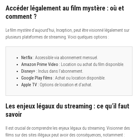
Accéder légalement au film mystère : où et
comment ?
Le film mystère d’aujourd’hui, Inception, peut être visionné légalement sur
plusieurs plateformes de streaming. Voici quelques options :
Netflix :
Accessible via abonnement mensuel.
Amazon Prime Video :
Location ou achat du film disponible.
Disney+ :
Inclus dans l’abonnement.
Google Play Films :
Achat ou location disponible.
Apple TV :
Options de location et d’achat.
Les enjeux légaux du streaming : ce qu’il faut
savoir
S
e
a
Il est crucial de comprendre les enjeux légaux du streaming. Visionner des
r
films sur des sites illégaux peut avoir des conséquences, notamment :
c