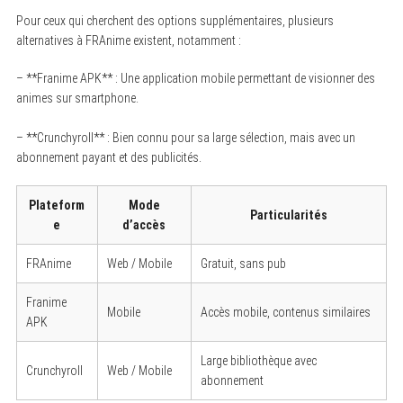
Pour ceux qui cherchent des options supplémentaires, plusieurs
alternatives à FRAnime existent, notamment :
– **Franime APK** : Une application mobile permettant de visionner des
animes sur smartphone.
– **Crunchyroll** : Bien connu pour sa large sélection, mais avec un
abonnement payant et des publicités.
Plateform
Mode
Particularités
e
d’accès
FRAnime
Web / Mobile
Gratuit, sans pub
Franime
Mobile
Accès mobile, contenus similaires
S
APK
e
a
Large bibliothèque avec
r
Crunchyroll
Web / Mobile
c
abonnement
h