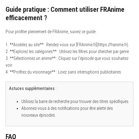
f
o
Guide pratique : Comment utiliser FRAnime
r
:
efficacement ?
Pour profiter pleinement de FRAnime, suivez ce guide :
1. **Accédez au site** : Rendez-vous sur [FRAnime.fr](https://franime.fr).
2. **Explorez les catégories** : Utilisez les filtres pour chercher par genre.
3. **Sélectionnez un anime** : Cliquez sur l’épisode que vous souhaitez
voir.
4. **Profitez du visionnage** : Lisez sans interruptions publicitaires.
Astuces supplémentaires :
Utilisez la barre de recherche pour trouver des titres spécifiques.
Abonnez-vous à des notifications pour être alerté des
nouveaux épisodes.
FAQ