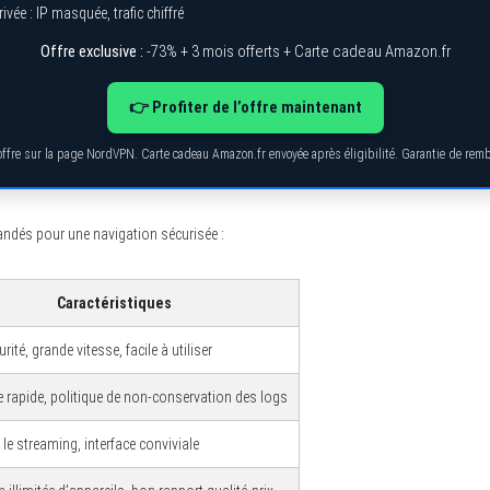
ivée : IP masquée, trafic chiffré
Offre exclusive :
-73% + 3 mois offerts + Carte cadeau Amazon.fr
👉 Profiter de l’offre maintenant
’offre sur la page NordVPN. Carte cadeau Amazon.fr envoyée après éligibilité. Garantie de re
dés pour une navigation sécurisée :
Caractéristiques
rité, grande vitesse, facile à utiliser
 rapide, politique de non-conservation des logs
 le streaming, interface conviviale