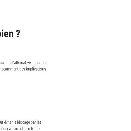
ien ?
comme l’alternative principale
s, notamment des implications
ur éviter le blocage par les
éder à Torrent9 en toute