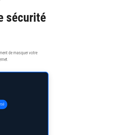
 sécurité
lement de masquer votre
rnet.
rsé