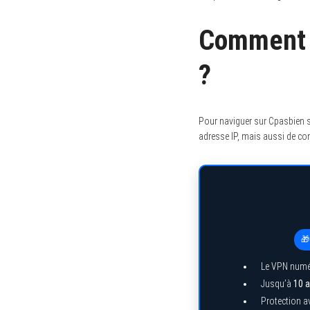
Comment a
?
Pour naviguer sur Cpasbien s
adresse IP, mais aussi de con
🎁
Le VPN numé
Jusqu’à
10 a
Protection a