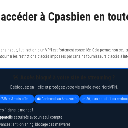
ccéder à Cpasbien en toute
ans risque, l’utilisation d’un VPN est fortement conseillée. Cela permet non seu
tourner les restrictions d’accès imposées par certains fournisseurs d’accès à Inte
🚨 Accès bloqué à votre site de streaming ?
Débloquez en 1 clic et protégez votre vie privée avec NordVPN.
 -73% + 3 mois offerts
🛍️ Carte cadeau Amazon.fr
✅ 30 jours satisfait ou rembou
ro 1 dans le monde !
ppareils
sécurisés avec un seul compte
vancée : anti-phishing, blocage des malwares