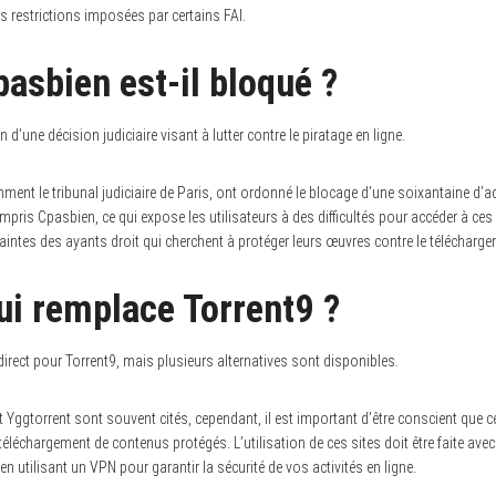
es restrictions imposées par certains FAI.
asbien est-il bloqué ?
d’une décision judiciaire visant à lutter contre le piratage en ligne.
ment le tribunal judiciaire de Paris, ont ordonné le blocage d’une soixantaine d’
mpris Cpasbien, ce qui expose les utilisateurs à des difficultés pour accéder à ces
laintes des ayants droit qui cherchent à protéger leurs œuvres contre le téléchargem
ui remplace Torrent9 ?
 direct pour Torrent9, mais plusieurs alternatives sont disponibles.
Yggtorrent sont souvent cités, cependant, il est important d’être conscient que c
échargement de contenus protégés. L’utilisation de ces sites doit être faite avec
 en utilisant un VPN pour garantir la sécurité de vos activités en ligne.