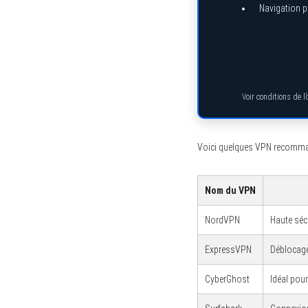
Navigation pr
S
e
a
r
c
Voir conditions de l
h
f
o
r
Voici quelques VPN recomman
:
Nom du VPN
NordVPN
Haute sécu
ExpressVPN
Déblocage
CyberGhost
Idéal pour