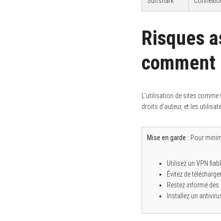
Surfshark
Connexion 
Risques as
comment l
L’utilisation de sites comme 
droits d’auteur, et les utilis
Mise en garde :
Pour minimi
Utilisez un VPN fiabl
Évitez de télécharg
Restez informé des l
Installez un antivir