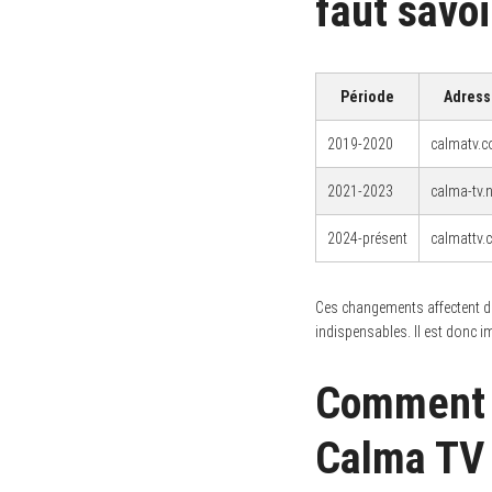
faut savoi
Période
Adress
2019-2020
calmatv.
2021-2023
calma-tv.n
2024-présent
calmattv
Ces changements affectent dir
indispensables. Il est donc im
Comment c
Calma TV