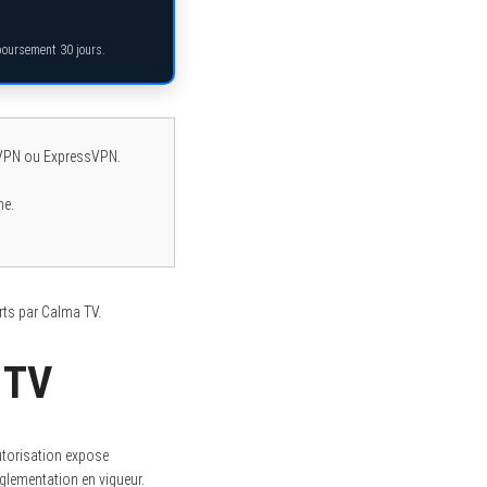
mboursement 30 jours.
rdVPN ou ExpressVPN.
me.
rts par Calma TV.
 TV
utorisation expose
églementation en vigueur.