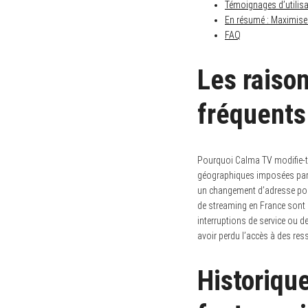
Témoignages d’utilisa
En résumé : Maximiser
FAQ
Les raiso
fréquents
Pourquoi Calma TV modifie-t-
géographiques imposées par c
un changement d’adresse pour
de streaming en France sont 
interruptions de service ou d
avoir perdu l’accès à des ress
Historiqu