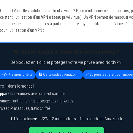
alma TV, quelles solutions s’offrent à vous ? Pour contourner ces restrictions, p
ce étant l’utilisation d’un
VPN
(réseau privé virtuel). Un VPN permet de masquer vot
t permet de simuler un accès à partir d’un autre pays, facilitant ainsi l’accès à de
our l’utilisation d’un VPN :
🚨 Accès bloqué à votre site de streaming ?
Débloquez en 1 clic et protégez votre vie privée avec NordVPN.
 -73% + 3 mois offerts
🛍️ Carte cadeau Amazon.fr
✅ 30 jours satisfait ou rembou
ro 1 dans le monde !
ppareils
sécurisés avec un seul compte
vancée : anti-phishing, blocage des malwares
ivée : IP masquée, trafic chiffré
Offre exclusive :
-73% + 3 mois offerts + Carte cadeau Amazon.fr