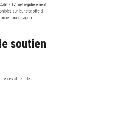
e, Calma TV met régulièrement
bles sur leur site officiel
proche pour naviguer
le soutien
urrentes offrent des