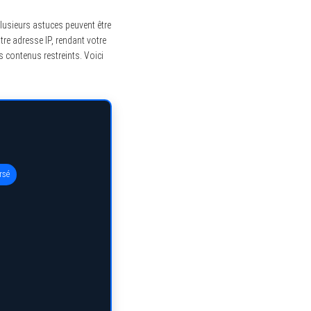
lusieurs astuces peuvent être
re adresse IP, rendant votre
s contenus restreints. Voici
rsé