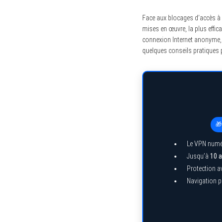
Face aux blocages d’accès à C
mises en œuvre, la plus effica
connexion Internet anonyme, e
S
quelques conseils pratiques p
e
a
r
c
h
f
o
r
:
🎁
Le VPN numé
Jusqu’à
10 a
Protection a
Navigation pr