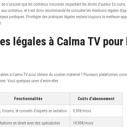
if de s’assurer que les contenus visionnés respectent les droits d’auteur. En outr
es aux contenus, et il est donc recommandé de consulter les mentions légales disponi
jeux juridiques. Privilégier des pratiques légales restera toujours la meilleure ap
e.
ves légales à Calma TV pour 
 fiables à Calma TV pour obtenir du soutien maternel ? Plusieurs plateformes conc
res. Voici quelques-unes d’entre elles :
Fonctionnalités
Coûts d’abonnement
, forums, et conseils d’experts en lactation
9,99€/mois
tations en direct avec des spécialistes
14,99€/mois