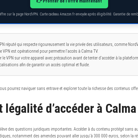
👉 Profiter de l’offre maintenant
’offre sur la page NordVPN. Carte cadeau Amazon.fr envoyée après éligibilité. Garantie de re
VPN réputé qui respecte rigoureusement la vie privée des utilisateurs, comme No
 le VPN est opérationnel pour permettre l’accès à Calma TV.
rer le VPN sur votre appareil avec précaution avant de tenter d’accéder à la platefor
calisations afin de garantir un accès optimal et fluide.
ous pourrez naviguer sans entrave et explorer toute la richesse des contenus offe
t légalité d’accéder à Calma
ulève des questions juridiques importantes. Accéder à du contenu protégé sans a
uridiques, notamment des amendes pouvant aller jusqu’à 300 000 euros, selon la r