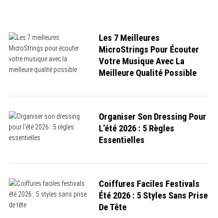
Les 7 Meilleures
MicroStrings Pour Écouter
Votre Musique Avec La
Meilleure Qualité Possible
Organiser Son Dressing Pour
S
L’été 2026 : 5 Règles
e
Essentielles
a
r
c
h
f
o
Coiffures Faciles Festivals
r
Été 2026 : 5 Styles Sans Prise
:
De Tête