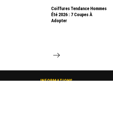
Coiffures Tendance Hommes
Été 2026 : 7 Coupes À
Adopter
P
a
g
i
n
a
INFORMATIONS
t
i
Mentions Légales
-
Vidéos
o
n
d
e